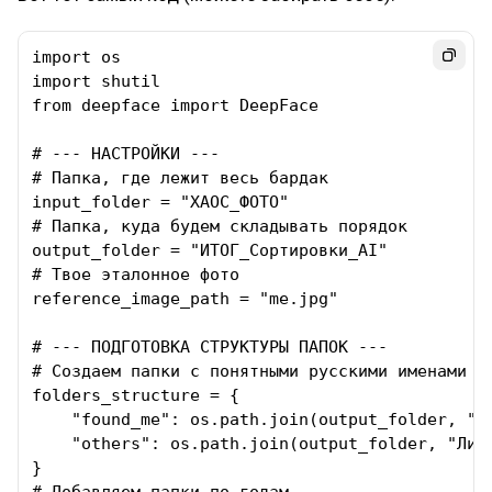
import os

import shutil

from deepface import DeepFace

# --- НАСТРОЙКИ ---

# Папка, где лежит весь бардак

input_folder = "ХАОС_ФОТО"

# Папка, куда будем складывать порядок

output_folder = "ИТОГ_Сортировки_AI"

# Твое эталонное фото

reference_image_path = "me.jpg"

# --- ПОДГОТОВКА СТРУКТУРЫ ПАПОК ---

# Создаем папки с понятными русскими именами

folders_structure = {

    "found_me": os.path.join(output_folder, "Ли
    "others": os.path.join(output_folder, "Лицо
}
