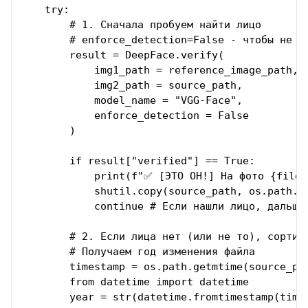
    try:

        # 1. Сначала пробуем найти лицо

        # enforce_detection=False - чтобы не вы
        result = DeepFace.verify(

            img1_path = reference_image_path, 

            img2_path = source_path, 

            model_name = "VGG-Face", 

            enforce_detection = False

        )

        if result["verified"] == True:

            print(f"✅ [ЭТО ОН!] На фото {filen
            shutil.copy(source_path, os.path.jo
            continue # Если нашли лицо, дальше 
        # 2. Если лица нет (или не то), сортиру
        # Получаем год изменения файла

        timestamp = os.path.getmtime(source_pat
        from datetime import datetime

        year = str(datetime.fromtimestamp(times