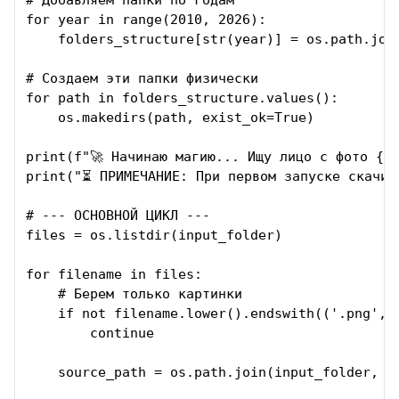
# Добавляем папки по годам

for year in range(2010, 2026):

    folders_structure[str(year)] = os.path.join
# Создаем эти папки физически

for path in folders_structure.values():

    os.makedirs(path, exist_ok=True)

print(f"🚀 Начинаю магию... Ищу лицо с фото {re
print("⏳ ПРИМЕЧАНИЕ: При первом запуске скачив
# --- ОСНОВНОЙ ЦИКЛ ---

files = os.listdir(input_folder)

for filename in files:

    # Берем только картинки

    if not filename.lower().endswith(('.png', '
        continue

    source_path = os.path.join(input_folder, fi