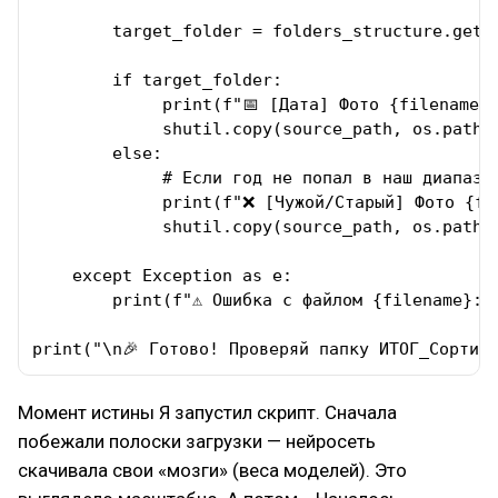
        target_folder = folders_structure.get(y
        if target_folder:

             print(f"📅 [Дата] Фото {filename} 
             shutil.copy(source_path, os.path.j
        else:

             # Если год не попал в наш диапазон
             print(f"❌ [Чужой/Старый] Фото {fil
             shutil.copy(source_path, os.path.j
    except Exception as e:

        print(f"⚠️ Ошибка с файлом {filename}: {
print("\n🎉 Готово! Проверяй папку ИТОГ_Сортир
Момент истины Я запустил скрипт. Сначала
побежали полоски загрузки — нейросеть
скачивала свои «мозги» (веса моделей). Это