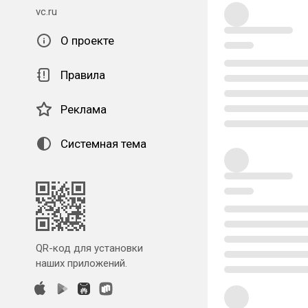
vc.ru
О проекте
Правила
Реклама
Системная тема
QR-код для установки
наших приложений.