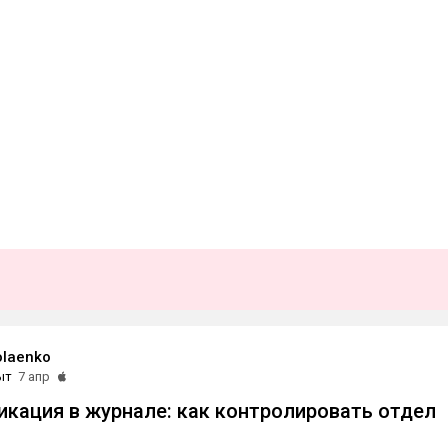
olaenko
ыт
7 апр
икация в журнале: как контролировать отдел