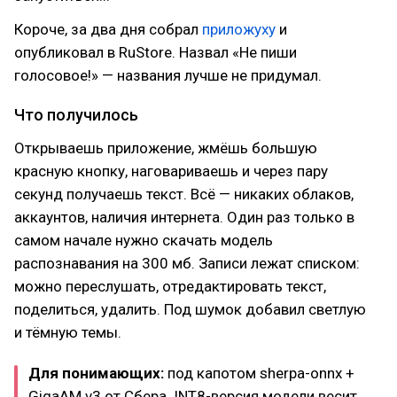
Короче, за два дня собрал
приложуху
и
опубликовал в RuStore. Назвал «Не пиши
голосовое!» — названия лучше не придумал.
Что получилось
Открываешь приложение, жмёшь большую
красную кнопку, наговариваешь и через пару
секунд получаешь текст. Всё — никаких облаков,
аккаунтов, наличия интернета. Один раз только в
самом начале нужно скачать модель
распознавания на 300 мб. Записи лежат списком:
можно переслушать, отредактировать текст,
поделиться, удалить. Под шумок добавил светлую
и тёмную темы.
Для понимающих:
под капотом sherpa-onnx +
GigaAM v3 от Сбера. INT8-версия модели весит