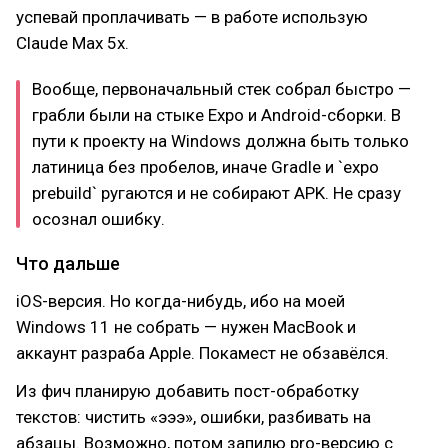
успевай проплачивать — в работе использую
Claude Max 5x.
Вообще, первоначальный стек собрал быстро —
грабли были на стыке Expo и Android-сборки. В
пути к проекту на Windows должна быть только
латиница без пробелов, иначе Gradle и `expo
prebuild` ругаются и не собирают APK. Не сразу
осознал ошибку.
Что дальше
iOS-версия. Но когда-нибудь, ибо на моей
Windows 11 не собрать — нужен MacBook и
аккаунт разраба Apple. Покамест не обзавёлся.
Из фич планирую добавить пост-обработку
текстов: чистить «эээ», ошибки, разбивать на
абзацы. Возможно, потом запилю pro-версию с