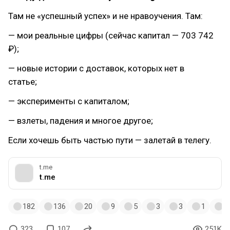
Там не «успешный успех» и не нравоучения. Там:
— мои реальные цифры (сейчас капитал — 703 742
₽);
— новые истории с доставок, которых нет в
статье;
— эксперименты с капиталом;
— взлеты, падения и многое другое;
Если хочешь быть частью пути — залетай в телегу.
t.me
t.me
182
136
20
9
5
3
3
1
1
323
107
251K