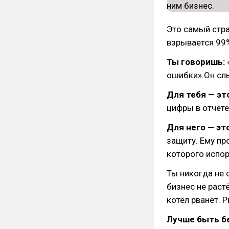
Это самый стра
взрывается 99%
Ты говоришь:
ошибки».Он слы
Для тебя — эт
цифры в отчёте
Для него — эт
защиту. Ему п
которого испор
Ты никогда не 
бизнес не раст
котёл рванёт. 
Лучше быть бе