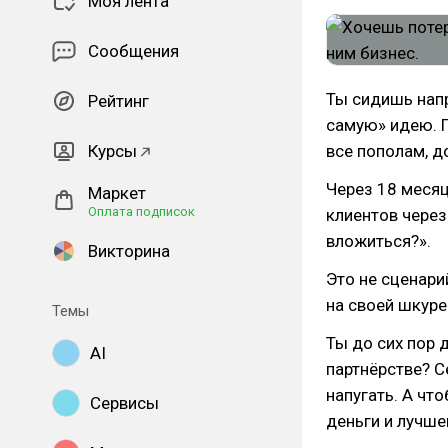
Моя лента
Сообщения
Ты сидишь напр
Рейтинг
самую» идею. П
Курсы
все пополам, д
Через 18 месяц
Маркет
Оплата подписок
клиентов через
вложиться?».
Викторина
Это не сценари
на своей шкуре
Темы
Ты до сих пор 
AI
партнёрстве? С
напугать. А чт
Сервисы
деньги и лучше