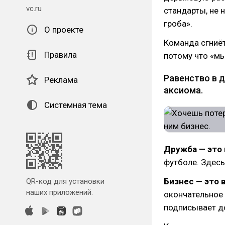
vc.ru
стандарты, не 
гроба».
О проекте
Команда сгниёт
Правила
потому что «мы
Равенство в 
Реклама
аксиома.
Системная тема
Дружба — это 
футболе. Здесь
Бизнес — это 
QR-код для установки
наших приложений.
окончательное 
подписывает до