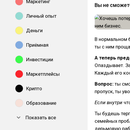
Маркетинг
Вы не сможет
Личный опыт
Деньги
В нормальном б
Приёмная
ты с ним проща
А теперь пред
Инвестиции
Опаздывает. За
Каждый его кос
Маркетплейсы
Вопрос:
ты смо
Крипто
пропуск, ты ув
Если внутри чт
Образование
Ты будешь терп
Показать все
семейных пробл
дерьмовую рабо