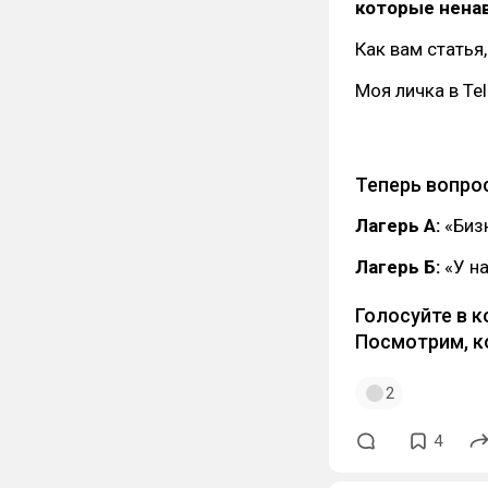
которые нена
Как вам статья,
Моя личка в Te
Теперь вопрос
Лагерь А:
«Биз
Лагерь Б:
«У на
Голосуйте в 
Посмотрим, к
2
4