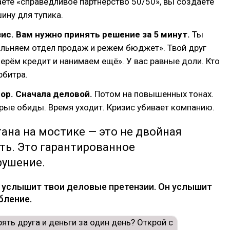
ёте «справедливое партнёрство 50/50», вы создаёте
ину для тупика.
ис.
Вам нужно принять решение за 5 минут.
Ты
ольняем отдел продаж и режем бюджет». Твой друг
 берём кредит и нанимаем ещё». У вас равные доли. Кто
рбитра.
ор. Сначала деловой.
Потом на повышенных тонах.
ые обиды. Время уходит. Кризис убивает компанию.
ана на мостике — это не двойная
ть. Это гарантированное
рушение.
е услышит твои деловые претензии. Он услышит
бление.