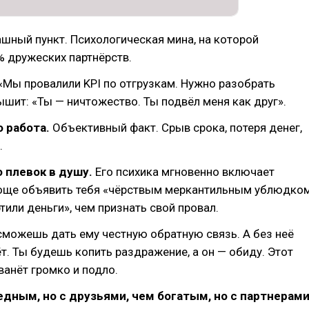
шный пункт. Психологическая мина, на которой
 дружеских партнёрств.
«Мы провалили KPI по отгрузкам. Нужно разобрать
шит: «Ты — ничтожество. Ты подвёл меня как друг».
о работа.
Объективный факт. Срыв срока, потеря денег,
.
о плевок в душу.
Его психика мгновенно включает
роще объявить тебя «чёрствым меркантильным ублюдком
тили деньги», чем признать свой провал.
сможешь дать ему честную обратную связь. А без неё
ёт. Ты будешь копить раздражение, а он — обиду. Этот
Рванёт громко и подло.
дным, но с друзьями, чем богатым, но с партнерами