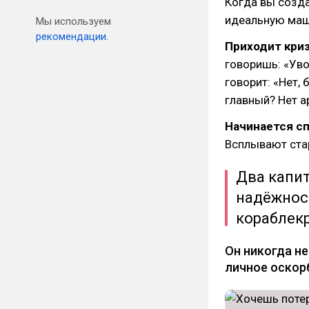
Когда вы созда
идеальную маш
Мы используем
рекомендации.
Приходит криз
говоришь: «Ув
говорит: «Нет,
главный? Нет а
Начинается сп
Всплывают стар
Два капит
надёжнос
кораблек
Он никогда н
личное оскор