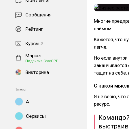
Моя лента
Сообщения
Многие предпр
наймом.
Рейтинг
Кажется, что н
Курсы
легче.
Маркет
Но если внутри
Подписка ChatGPT
заканчивается 
Викторина
тащит на себе,
С какой мысл
Темы
Я не верю, что
AI
ресурс.
Сервисы
Командой 
выстраив