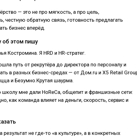
рство — это не про мягкость, а про цель,
ь, честную обратную связь, готовность предлагать
ать бизнес вперёд.
у об этом пишу
ья Костромина. Я HRD и HR-стратег.
рошла путь от рекрутёра до директора по персоналу и
ать в разных бизнес-средах — от Дом.ru и X5 Retail Grou
цца и Безумно.Крутая шаурма.
 школу мне дали HoReCa, общепит и франшизные сети:
но, как команда влияет на деньги, скорость, сервис и
.
казать
 результат не где-то «в культуре», а в конкретных