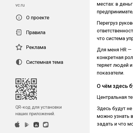
местах: в день
vc.ru
предпринимател
О проекте
Перегруз руково
ответственност
Правила
что система уп
Реклама
Для меня HR — 
конкретная рол
Системная тема
теряет людей и
показатели.
О чём здесь 
Центральная те
QR-код для установки
Здесь будут не
наших приложений.
можно узнать в
задать и что м