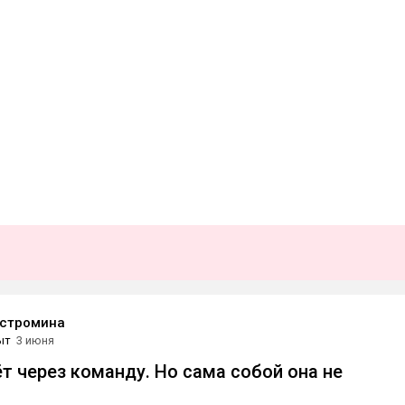
остромина
ыт
3 июня
ёт через команду. Но сама собой она не