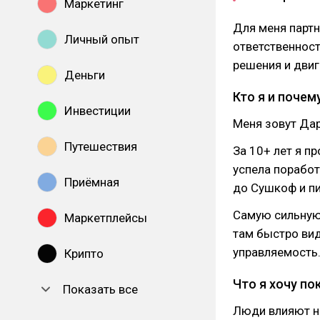
Маркетинг
Для меня партнё
Личный опыт
ответственност
решения и двиг
Деньги
Кто я и почем
Инвестиции
Меня зовут Дар
Путешествия
За 10+ лет я п
успела поработ
Приёмная
до Сушкоф и пи
Самую сильную
Маркетплейсы
там быстро вид
управляемость
Крипто
Что я хочу по
Показать все
Люди влияют на