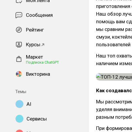
Моя лента
приготовления 
Наш обзор лучш
Сообщения
помощь вам сд
мы сравним ра
Рейтинг
смузи, коктейл
Курсы
пользователей
Наш топ охват
Маркет
Подписка ChatGPT
наличием измел
Викторина
Как создавалс
Темы
Мы рассмотрим
AI
уделяя внимани
разным потреб
Сервисы
При формирова