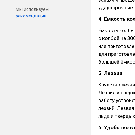
ударопрочные.
Мы используем
рекомендации.
4. Ёмкость ко
Ёмкость колбы
с колбой на 30
или приготовле
для приготовле
большей ёмкост
5. Лезвия
Качество лезви
Лезвия из нер
работу устройс
лезвий. Лезвия
льда и твёрдых
6. Удобство в