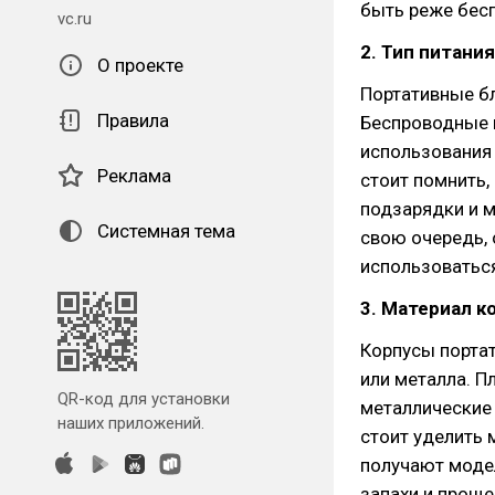
быть реже бес
vc.ru
2. Тип питания
О проекте
Портативные б
Правила
Беспроводные 
использования 
Реклама
стоит помнить,
подзарядки и 
Системная тема
свою очередь, 
использоваться
3. Материал к
Корпусы портат
или металла. П
QR-код для установки
металлические 
наших приложений.
стоит уделить
получают модел
запахи и проще