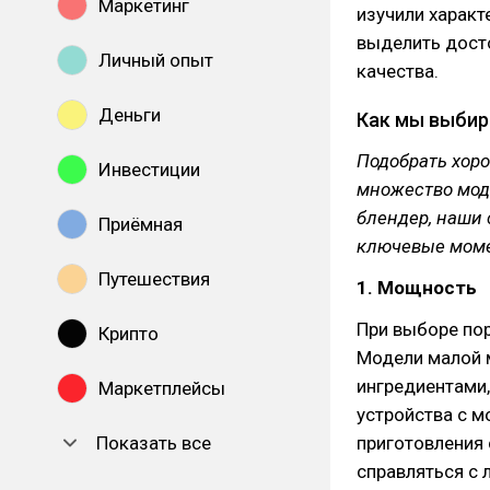
Маркетинг
изучили характ
выделить дост
Личный опыт
качества.
Деньги
Как мы выбир
Подобрать хор
Инвестиции
множество мод
блендер, наши 
Приёмная
ключевые моме
Путешествия
1. Мощность
При выборе по
Крипто
Модели малой 
ингредиентами,
Маркетплейсы
устройства с м
Показать все
приготовления
справляться с 