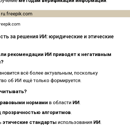
бучение
методам верификации информации
.
freepik.com
сть за решения ИИ: юридические и этические
сли рекомендации ИИ приводят к негативным
м?
ановится всё более актуальным, поскольку
тво об ИИ ещё только формируется.
учитывать?
правовыми нормами
в области
ИИ
.
д
прозрачностью алгоритмов
.
ь
этические стандарты
использования
ИИ
.