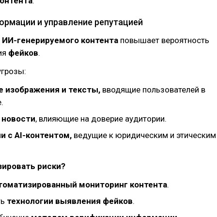
контента
.
ормации и управление репутацией
е
ИИ-генерируемого контента
повышает вероятность
ия
фейков
.
грозы:
 изображения и тексты,
вводящие пользователей в
.
 новости
, влияющие на доверие аудитории.
 с AI-контентом,
ведущие к юридическим и этическим
зировать риски?
томатизированный мониторинг контента
.
ть
технологии выявления фейков
.