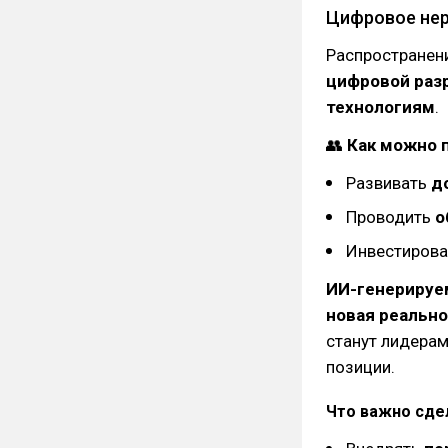
Цифровое нер
Распространен
цифровой раз
технологиям
.
👥
Как можно 
Развивать
д
Проводить
о
Инвестирова
ИИ-генерируе
новая реальн
станут лидерам
позиции.
Что важно сде