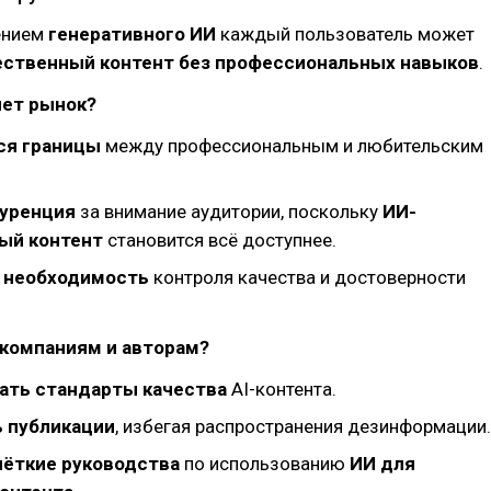
ением
генеративного ИИ
каждый пользователь может
ественный контент без профессиональных навыков
.
яет рынок?
ся границы
между профессиональным и любительским
куренция
за внимание аудитории, поскольку
ИИ-
ый контент
становится всё доступнее.
 необходимость
контроля качества и достоверности
 компаниям и авторам?
ать стандарты качества
AI-контента.
 публикации
, избегая распространения дезинформации.
чёткие руководства
по использованию
ИИ для