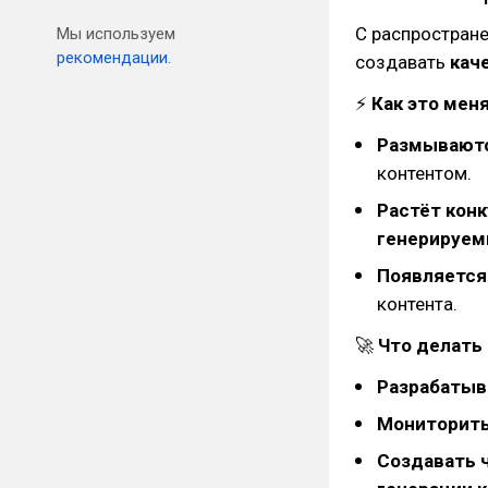
С распростран
Мы используем
рекомендации.
создавать
кач
⚡
Как это мен
Размывают
контентом.
Растёт кон
генерируем
Появляется
контента.
🚀
Что делать
Разрабатыв
Мониторить
Создавать 