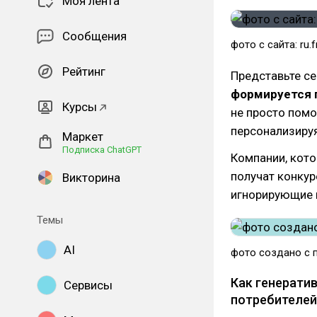
Моя лента
Сообщения
фото с сайта: ru.
Рейтинг
Представьте се
формируется 
Курсы
не просто помо
персонализиру
Маркет
Подписка ChatGPT
Компании, кот
получат конкур
Викторина
игнорирующие 
Темы
AI
фото создано с 
Как генерати
Сервисы
потребителей