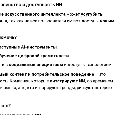
авенство и доступность ИИ
ие
искусственного интеллекта
может
усугубить
рыв
, так как не все пользователи имеют доступ к
новым
помочь?
оступные AI-инструменты
.
бучение цифровой грамотности
.
ть в
социальные инициативы
и доступ к технологиям.
мый контент и потребительское поведение
– это
ость
. Компании, которые
интегрируют ИИ
, со временем
и рынка, а те, кто игнорируют тренды, рискуют потеряют
лать?