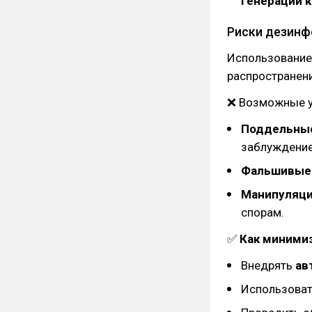
генерации 
Риски дезинф
Использовани
распространен
❌ Возможные у
Поддельные
заблуждение
Фальшивые
Манипуляции
спорам.
✅
Как миними
Внедрять
ав
Использова