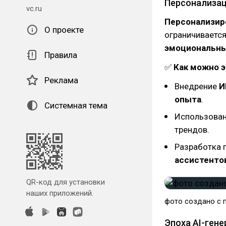
Персонализац
vc.ru
Персонализир
О проекте
ограничивается
эмоциональны
Правила
✅
Как можно э
Реклама
Внедрение
И
опыта
.
Системная тема
Использова
трендов.
Разработка 
ассистенто
QR-код для установки
наших приложений.
фото создано с 
Эпоха AI-ген