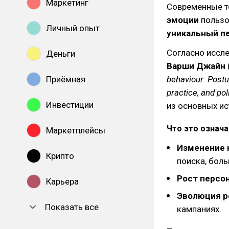
Маркетинг
Современные т
эмоции
пользо
Личный опыт
уникальный п
Согласно исс
Деньги
Варши Джайн
Приёмная
behaviour: Postu
practice, and po
Инвестиции
из основных ис
Что это означа
Маркетплейсы
Изменение 
Крипто
поиска, бол
Рост персо
Карьера
Эволюция 
Показать все
кампаниях.