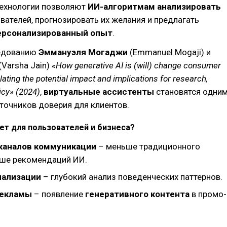
ехнологии позволяют
ИИ-алгоритмам анализировать
вателей, прогнозировать их желания и предлагать
ерсонализированный опыт
.
ледованию
Эммануэля Могаджи
(Emmanuel Mogaji) и
(Varsha Jain)
«How generative AI is (will) change consumer
lating the potential impact and implications for research,
licy» (2024)
,
виртуальные ассистенты
становятся одни
точников доверия для клиентов.
ет для пользователей и бизнеса?
каналов коммуникации
– меньше традиционного
ьше рекомендаций ИИ.
нализации
– глубокий анализ поведенческих паттернов.
рекламы
– появление
генеративного контента
в промо-