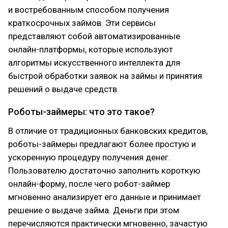
и востребованным способом получения
краткосрочных займов. Эти сервисы
представляют собой автоматизированные
онлайн-платформы, которые используют
алгоритмы искусственного интеллекта для
быстрой обработки заявок на займы и принятия
решений о выдаче средств.
Роботы-займеры: что это такое?
В отличие от традиционных банковских кредитов,
роботы-займеры предлагают более простую и
ускоренную процедуру получения денег.
Пользователю достаточно заполнить короткую
онлайн-форму, после чего робот-займер
мгновенно анализирует его данные и принимает
решение о выдаче займа. Деньги при этом
перечисляются практически мгновенно, зачастую