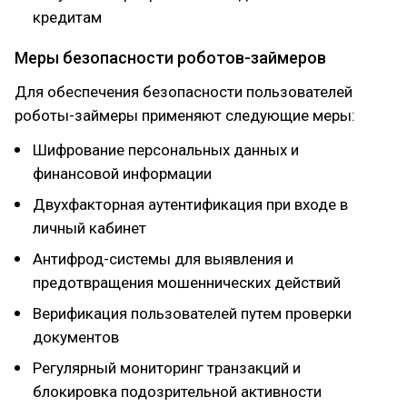
кредитам
Меры безопасности роботов-займеров
Для обеспечения безопасности пользователей
роботы-займеры применяют следующие меры:
Шифрование персональных данных и
финансовой информации
Двухфакторная аутентификация при входе в
личный кабинет
Антифрод-системы для выявления и
предотвращения мошеннических действий
Верификация пользователей путем проверки
документов
Регулярный мониторинг транзакций и
блокировка подозрительной активности