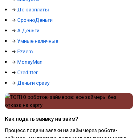
→
До зарплаты
→
СрочноДеньги
→
А Деньги
→
Умные наличные
→
Ezaem
→
MoneyMan
→
Creditter
→
Деньги сразу
Как подать заявку на займ?
Процесс подачи заявки на займ через робота-