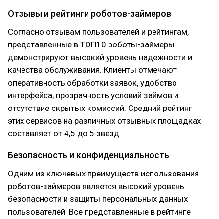
Отзывы и рейтинги роботов-займеров
Согласно отзывам пользователей и рейтингам,
представленные в ТОП10 роботы-займеры
демонстрируют высокий уровень надежности и
качества обслуживания. Клиенты отмечают
оперативность обработки заявок, удобство
интерфейса, прозрачность условий займов и
отсутствие скрытых комиссий. Средний рейтинг
этих сервисов на различных отзывных площадках
составляет от 4,5 до 5 звезд.
Безопасность и конфиденциальность
Одним из ключевых преимуществ использования
роботов-займеров является высокий уровень
безопасности и защиты персональных данных
пользователей. Все представленные в рейтинге