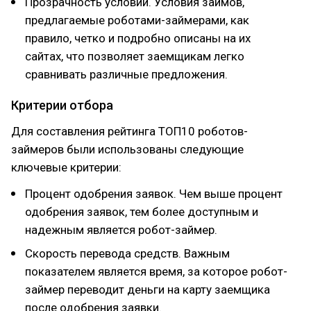
Прозрачность условий. Условия займов,
предлагаемые роботами-займерами, как
правило, четко и подробно описаны на их
сайтах, что позволяет заемщикам легко
сравнивать различные предложения.
Критерии отбора
Для составления рейтинга ТОП10 роботов-
займеров были использованы следующие
ключевые критерии:
Процент одобрения заявок. Чем выше процент
одобрения заявок, тем более доступным и
надежным является робот-займер.
Скорость перевода средств. Важным
показателем является время, за которое робот-
займер переводит деньги на карту заемщика
после одобрения заявки.