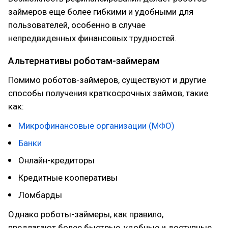
займеров еще более гибкими и удобными для
пользователей, особенно в случае
непредвиденных финансовых трудностей.
Альтернативы роботам-займерам
Помимо роботов-займеров, существуют и другие
способы получения краткосрочных займов, такие
как:
Микрофинансовые организации (МФО)
Банки
Онлайн-кредиторы
Кредитные кооперативы
Ломбарды
Однако роботы-займеры, как правило,
предлагают более быстрые, удобные и доступные