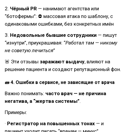
2.
Чёрный PR
— нанимают агентства или
“ботофермы”: ⛔ массовая атака по шаблону, с
одинаковыми ошибками, без конкретных имён
3.
Недовольные бывшие сотрудники
— пишут
“изнутри”, приукрашивая: “
Работал там — никому
не советую лечиться
”
🚨 Эти отзывы
заражают выдачу
, влияют на
решение пациента и создают репутационный фон.
🧱 4. Ошибки в сервисе, не зависящие от врача
Важно понимать:
часто врач — не причина
негатива, а “жертва системы”
.
Примеры:
·
Регистратор на повышенных тонах
— и
пациент уходит писать “врачам — минус”