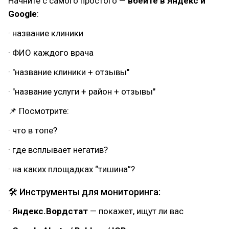
Начните с самого простого —
вбейте в Яндекс и
Google
:
· название клиники
· ФИО каждого врача
· "название клиники + отзывы"
· "название услуги + район + отзывы"
📌 Посмотрите:
· что в топе?
· где всплывает негатив?
· на каких площадках “тишина”?
🛠 Инструменты для мониторинга:
·
Яндекс.Вордстат
— покажет, ищут ли вас