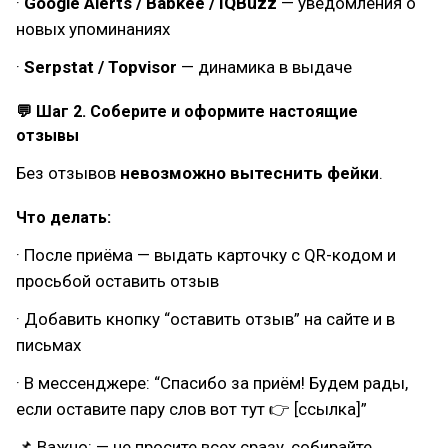
·
Google Alerts / Babkee / IQBuzz
— уведомления о
новых упоминаниях
·
Serpstat / Topvisor
— динамика в выдаче
💬 Шаг 2. Соберите и оформите настоящие
отзывы
Без отзывов
невозможно вытеснить фейки
.
Что делать:
· После приёма — выдать карточку с QR-кодом и
просьбой оставить отзыв
· Добавить кнопку “оставить отзыв” на сайте и в
письмах
· В мессенджере: “Спасибо за приём! Будем рады,
если оставите пару слов вот тут 👉 [ссылка]”
📌 Важно: — не просите всех сразу, собирайте