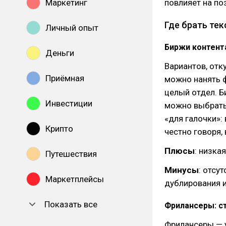
Маркетинг
повлияет на по
Где брать те
Личный опыт
Биржи контента
Деньги
Вариантов, отк
Приёмная
можно нанять 
целый отдел. Б
Инвестиции
можно выбрать
«для галочки»:
Крипто
честно говоря, 
Плюсы
: низка
Путешествия
Минусы
: отсу
Маркетплейсы
дублирования 
Показать все
Фрилансеры: ст
Фрилансеры — у