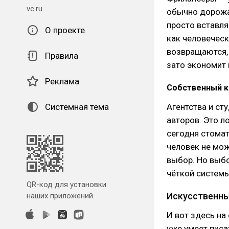
vc.ru
обычно дорожат
просто вставля
О проекте
как человеческ
возвращаются, 
Правила
зато экономит 
Реклама
Собственный к
Системная тема
Агентства и ст
авторов. Это л
сегодня стомат
человек не мож
выбор. Но выбо
чёткой системы
QR-код для установки
Искусственны
наших приложений.
И вот здесь на
уже умеет писа