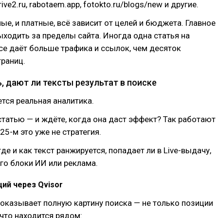
rive2.ru, rabotaem.app, fotokto.ru/blogs/new и другие.
ные, и платные, всё зависит от целей и бюджета. Главное
ыходить за пределы сайта. Иногда одна статья на
е даёт больше трафика и ссылок, чем десяток
раниц.
, дают ли тексты результат в поиске
ется реальная аналитика.
татью — и ждёте, когда она даст эффект? Так работают
25-м это уже не стратегия.
де и как текст ранжируется, попадает ли в Live-выдачу,
го блоки ИИ или реклама.
ий через Qvisor
показывает полную картину поиска — не только позиции
, что находится рядом: