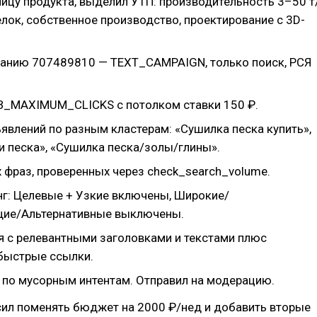
ницу продукта, выделил УТП: производительность 3–50 т
релок, собственное производство, проектирование с 3D-
анию 707489810 — TEXT_CAMPAIGN, только поиск, РСЯ
B_MAXIMUM_CLICKS с потолком ставки 150 ₽.
явлений по разным кластерам: «Сушилка песка купить»,
и песка», «Сушилка песка/золы/глины».
 фраз, проверенных через check_search_volume.
нг: Целевые + Узкие включены, Широкие/
щие/Альтернативные выключены.
я с релевантными заголовками и текстами плюс
 быстрые ссылки.
 по мусорным интентам. Отправил на модерацию.
сил поменять бюджет на 2000 ₽/нед и добавить вторые