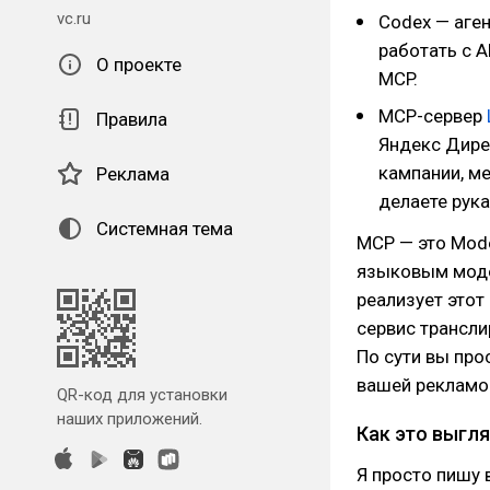
vc.ru
Codex — аген
работать с 
О проекте
MCP.
MCP-сервер
Правила
Яндекс Дирек
кампании, ме
Реклама
делаете рука
Системная тема
MCP — это Mode
языковым моде
реализует этот
сервис трансли
По сути вы про
вашей рекламо
QR-код для установки
наших приложений.
Как это выгля
Я просто пишу в