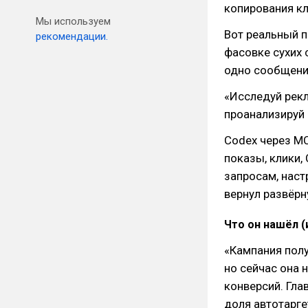
копирования к
Мы используем
Вот реальный 
рекомендации.
фасовке сухих 
одно сообщени
«Исследуй рек
проанализируй 
Codex через MC
показы, клики,
запросам, наст
вернул развёрн
Что он нашёл (
«Кампания полу
но сейчас она 
конверсий. Гл
доля автотарге