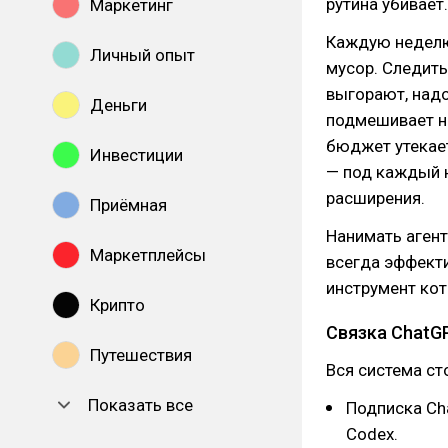
рутина убивает.
Маркетинг
Каждую неделю
Личный опыт
мусор. Следить
выгорают, надо
Деньги
подмешивает не
бюджет утекает
Инвестиции
— под каждый н
расширения.
Приёмная
Нанимать агент
Маркетплейсы
всегда эффекти
инструмент кот
Крипто
Связка ChatG
Путешествия
Вся система ст
Показать все
Подписка Cha
Codex.