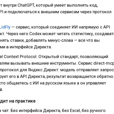
т внутри ChatGPT, который умеет выполнять код,
API и подключаться к внешним сервисам через протокол
LidFly
— сервис, который соединяет ИИ напрямую с API
т. Через него Codex может читать статистику, создават
нять ставки, добавлять минус-слова — всё что вы
ми в интерфейсе Директа.
l Context Protocol. Открытый стандарт, позволяющий
лям вызывать внешние инструменты. Сервис direct-mc
 протокол для Яндекс Директ: модель отправляет запрос
рует его в API Директа, результат возвращается обратно
сто общаетесь с ИИ на русском языке а он управляет
й.
дит на практике
 чат. Без интерфейса Директа, без Excel, без ручного