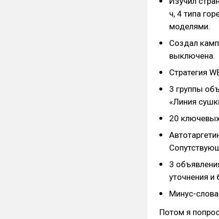
Изучил стра
ч, 4 типа го
моделями.
Создал камп
выключена.
Стратегия W
3 группы объ
«Линия сушк
20 ключевых
Автотаргети
Сопутствую
3 объявлени
уточнения и
Минус-слова
Потом я попро