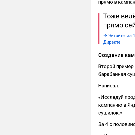
прямо в кампан
Тоже ведё
прямо се
→ Читайте: за 
Директе
Создание кам
Второй пример 
барабанная суш
Написал:
«Исследуй про
кампанию в Ян
сушилок.»
За 4 с половин