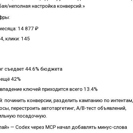
бая/неполная настройка конверсий.»
фры:
месяца: 14 877 ₽
4, клики: 145
нг съедает 44.6% бюджета
 ещё 42%
овпадение ключей приходится всего 13.4%
й: починить конверсии, разделить кампанию по интентам,
осы, перестроить автотаргетинг, A/B-тест объявлений,
ильную посадочную.
лай» — Codex через MCP начал добавлять минус-слова