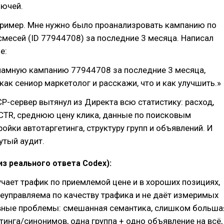
лючей.
пример. Мне нужно было проанализровать кампанию по
смесей (ID 77944708) за последние 3 месяца. Написал
е:
ламную кампанию 77944708 за последние 3 месяца,
как сениор маркетолог и расскажи, что и как улучшить.»
P-сервер вытянул из Директа всю статистику: расход,
 CTR, среднюю цену клика, данные по поисковым
ройки автотаргетинга, структуру групп и объявлений. И
утый аудит.
из реального ответа Codex):
чает трафик по приемлемой цене и в хороших позициях,
неуправляема по качеству трафика и не даёт измеримых
авные проблемы: смешанная семантика, слишком больша
тинга/синонимов, одна группа + одно объявление на всё,