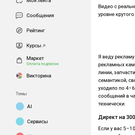
Моя лента
Видео с реальн
уровне крутого
Сообщения
Рейтинг
Курсы
Я веду рекламу
Маркет
Оплата подписок
рекламных камп
линии, запчаст
Викторина
семантикой, с
уходило по 4–6
Темы
сообщений в ча
технически.
AI
Директ на 300
Сервисы
Если у вас 5–1