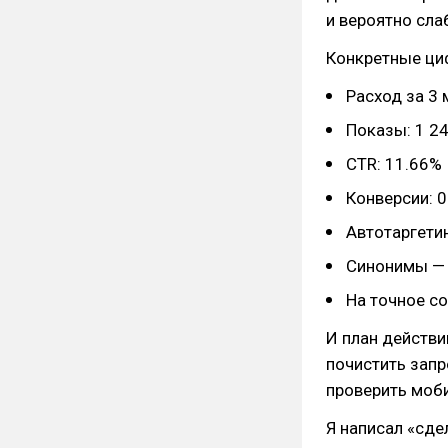
и вероятно сла
Конкретные ци
Расход за 3 
Показы: 1 24
CTR: 11.66%
Конверсии: 0
Автотаргети
Синонимы —
На точное с
И план действи
почистить запр
проверить моб
Я написал «сде