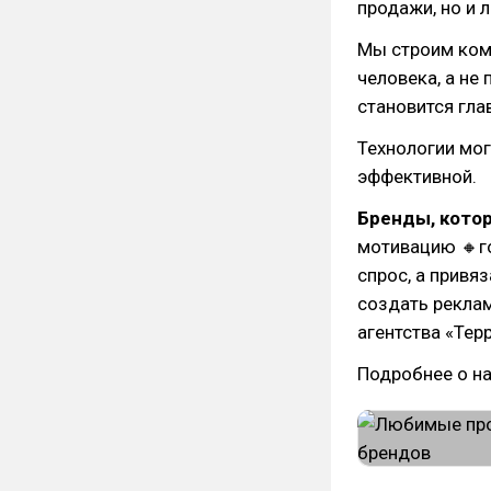
продажи, но и 
Мы строим ком
человека, а не
становится гл
Технологии мог
эффективной.
Бренды, кото
мотивацию 🔸го
спрос, а привя
создать реклам
агентства «Тер
Подробнее о наш