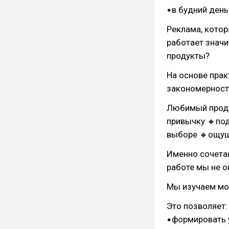
▪в будний день
Реклама, котор
работает знач
продукты?
На основе пра
закономерност
Любимый проду
привычку 🔸по
выборе 🔸ощущ
Именно сочетан
работе мы не о
Мы изучаем мот
Это позволяет:
▪формировать 