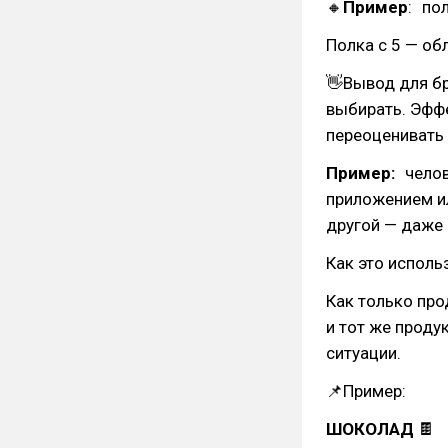
🔸
Пример
: по
Полка с 5 — об
👋Вывод для бр
выбирать. Эфф
переоценивать 
Пример:
челов
приложением и
другой — даже 
Как это испол
Как только про
и тот же проду
ситуации.
📌Пример:
ШОКОЛАД
🍫