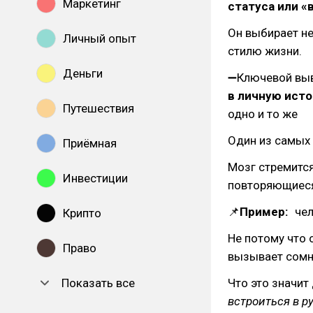
Маркетинг
статуса или «
Он выбирает не
Личный опыт
стилю жизни.
Деньги
➖Ключевой вы
в личную ист
Путешествия
одно и то же
Один из самых 
Приёмная
Мозг стремится
Инвестиции
повторяющиеся
📌
Пример:
чело
Крипто
Не потому что 
Право
вызывает сомн
Показать все
Что это значи
встроиться в р