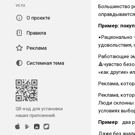
vc.ru
Большинство р
оправдывается
О проекте
Пример: покуп
Правила
▪Рационально 
удовольствия, 
Реклама
Работающие эм
Системная тема
🔺чувство безо
«как другие» и
Реклама, котор
Реклама, котор
Люди склонны о
QR-код для установки
условиях выбор
наших приложений.
Пример
: два 
Даже без анал