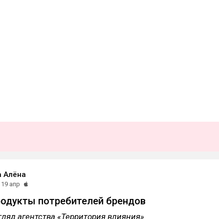
а Алёна
19 апр
одукты потребителей брендов
ляд агентства «Территория влияния»