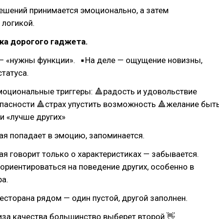
ешений принимается эмоционально, а затем
 логикой.
ка дорогого гаджета.
— «нужны функции». ▪На деле — ощущение новизны,
статуса.
оциональные триггеры: 🔺радость и удовольствие
пасности 🔺страх упустить возможность 🔺желание быт
ли «лучше других»
ая попадает в эмоцию, запоминается.
ая говорит только о характеристиках — забывается.
риентироваться на поведение других, особенно в
а.
ресторана рядом — один пустой, другой заполнен.
иза качества большинство выберет второй 👋