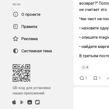
возврат?" Поло
vc.ru
не считает это.
О проекте
Чек-лист на по
Правила
• назовите одну
• опишите mag
Реклама
• найдите марг
Системная тема
В третьем посте
4
1
1
QR-код для установки
наших приложений.