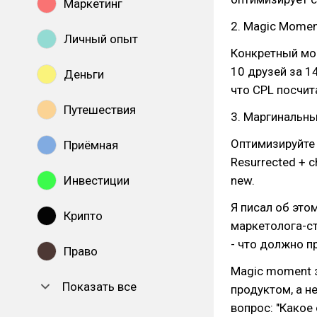
Маркетинг
2. Magic Mome
Личный опыт
Конкретный мом
10 друзей за 1
Деньги
что CPL посчит
Путешествия
3. Маргинальн
Оптимизируйте н
Приёмная
Resurrected + 
Инвестиции
new.
Я писал об это
Крипто
маркетолога-ст
- что должно п
Право
Magic moment з
Показать все
продуктом, а н
вопрос: "Какое