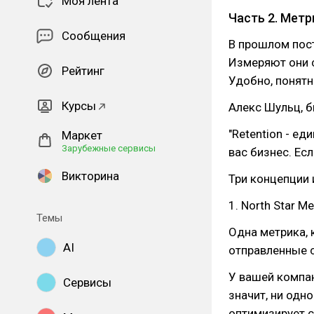
Моя лента
Часть 2. Метр
Сообщения
В прошлом пост
Измеряют они с
Рейтинг
Удобно, понятн
Курсы
Алекс Шульц, б
"Retention - ед
Маркет
Зарубежные сервисы
вас бизнес. Есл
Викторина
Три концепции 
1. North Star Me
Темы
Одна метрика, 
AI
отправленные с
У вашей компан
Сервисы
значит, ни одн
оптимизирует с