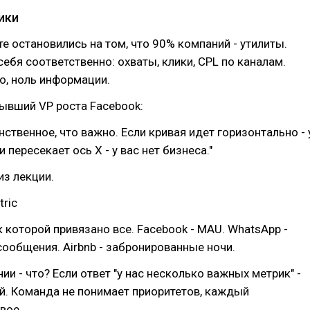
ики
е остановились на том, что 90% компаний - утилиты.
ебя соответственно: охваты, клики, CPL по каналам.
о, ноль информации.
ывший VP роста Facebook:
инственное, что важно. Если кривая идет горизонтально - 
и пересекает ось X - у вас нет бизнеса."
из лекции.
tric
к которой привязано все. Facebook - MAU. WhatsApp -
ообщения. Airbnb - забронированные ночи.
ии - что? Если ответ "у нас несколько важных метрик" -
ой. Команда не понимает приоритетов, каждый
вое.