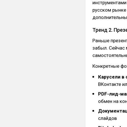
инструментами 
русском рынке 
дополнительны
Тренд 2. През
Раньше презент
забыл. Сейчас 
самостоятельн
Конкретные фо
Карусели в
ВКонтакте ил
PDF-лид-ма
обмен на ко
Документац
слайдов