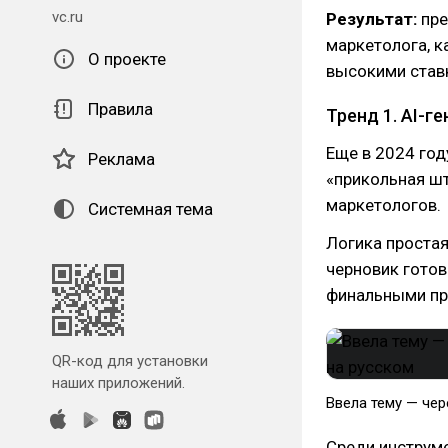
vc.ru
Результат:
пре
маркетолога, к
О проекте
высокими ставк
Правила
Тренд 1. AI-г
Еще в 2024 год
Реклама
«прикольная шт
маркетологов.
Системная тема
Логика простая
черновик готов
финальными пра
QR-код для установки
наших приложений.
Ввела тему — чер
Среди инструм