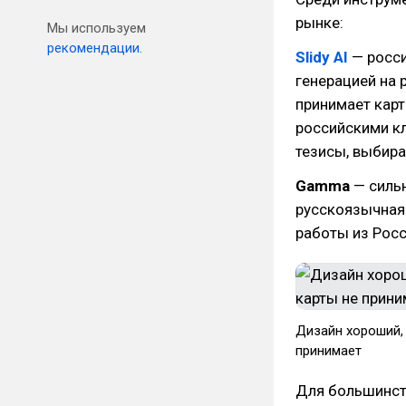
рынке:
Мы используем
рекомендации.
Slidy AI
— росси
генерацией на 
принимает карт
российскими к
тезисы, выбира
Gamma
— сильн
русскоязычная 
работы из Росс
Дизайн хороший, 
принимает
Для большинст