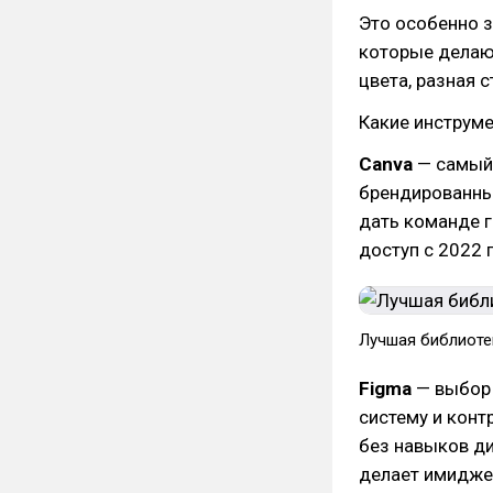
Это особенно з
которые делаю
цвета, разная 
Какие инструм
Canva
— самый 
брендированны
дать команде г
доступ с 2022 
Лучшая библиоте
Figma
— выбор 
систему и конт
без навыков ди
делает имидже