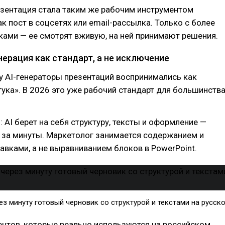
зентация стала таким же рабочим инструментом
ак пост в соцсетях или email-рассылка. Только с более
ами — ее смотрят вживую, на ней принимают решения.
енерация как стандарт, а не исключение
у AI-генераторы презентаций воспринимались как
ука». В 2026 это уже рабочий стандарт для большинств
: AI берет на себя структуру, тексты и оформление —
 за минуты. Маркетолог занимается содержанием и
вками, а не выравниванием блоков в PowerPoint.
ез минуту готовый черновик со структурой и текстами на русск
ентов, которые реально используются на российском