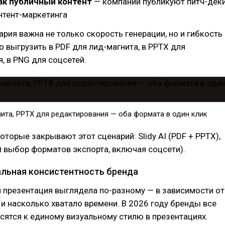
как публичный контент
— компании публикуют питч-дек
нтент-маркетинга
ария важна не только скорость генерации, но и гибкость
о выгрузить в PDF для лид-магнита, в PPTX для
, в PNG для соцсетей.
нита, PPTX для редактирования — оба формата в один клик
оторые закрывают этот сценарий: Slidy AI (PDF + PPTX),
 выбор форматов экспорта, включая соцсети).
уальная консистентность бренда
 презентация выглядела по-разному — в зависимости от
л и насколько хватало времени. В 2026 году бренды все
сятся к единому визуальному стилю в презентациях.