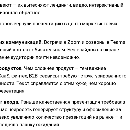
вают — их вытесняют лендинги, видео, интерактивный
оизошло обратное.
торов вернули презентацию в центр маркетинговых
ых коммуникаций.
Встречи в Zoom и созвоны в Teams
ьный контент обязательным. Без слайдов на экране
ание аудитории почти невозможно.
родуктов
. Чем сложнее продукт — тем важнее
SaaS, финтех, B2B-сервисы требуют структурированного
ности. Текст справляется с этим хуже, чем хорошо
резентация.
г входа.
Раньше качественная презентация требовала
час нейросеть генерирует структуру и оформление за
езко увеличило количество презентаций на рынке — и
подняло планку ожиданий.