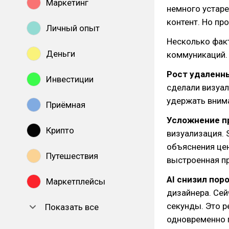
Маркетинг
немного устаре
контент. Но пр
Личный опыт
Несколько фак
Деньги
коммуникаций.
Рост удаленн
Инвестиции
сделали визуал
удержать вним
Приёмная
Усложнение п
Крипто
визуализация. 
объяснения цен
Путешествия
выстроенная п
AI снизил поро
Маркетплейсы
дизайнера. Сей
секунды. Это р
Показать все
одновременно 