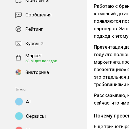
Моя лента
Работаю с бре
компаний до аг
Сообщения
появляются пос
партнеров. За 
Рейтинг
подход к этому
Курсы
Презентация да
году это полно
Маркет
eSIM для поездок
маркетинга, пр
презентацию» о
Викторина
это отдельная 
требованиями к
Темы
Рассказываю, 
AI
сейчас, что им
Почему презе
Сервисы
Еще три-четыре