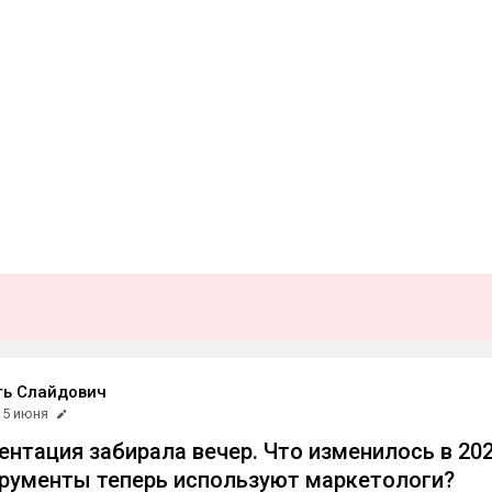
ть Слайдович
5 июня
ентация забирала вечер. Что изменилось в 20
трументы теперь используют маркетологи?