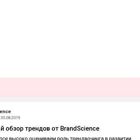
ience
30.08.2019
 обзор трендов от BrandScience
nce высоко оцениваем роль трендвочинга в развитии