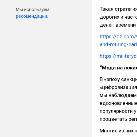
Такая стратеги
Мы используем
рекомендации.
дорогих и част
денег, времени
https://qz.com/
and-retiring-ear
https://militar
“Мода на лока
В «эпоху санкц
«цифровизация»
мы наблюдаем р
вдохновленные
популярности у
процветать ре
Многие из них 