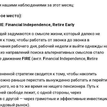
и нашими наблюдениями за этот месяц:
-ое место):
: Financial Independence, Retire Early
дей задумаются о смысле жизни, который далеко не
я к тому, чтобы работать от звонка до звонка в
ания рабочего дня, рабочей недели и выйти однажды н
из направлений поиска альтернативных смыслов стало
е движение
FIRE
(англ.
F
inancial
I
ndependence,
R
etire
ненной стратегии сводится к тому, чтобы накопить
можно раньше перестать вынужденно работать и перейти
ного, но в то же время не нищего пенсионера. Путь к
ней свободе лежит, с одной стороны, через
а с другой — через грамотные и эффективные инвестици
ондовый рынок).