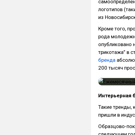
самоопределени
логотипов (так
из Новосибирск
Кроме того, пр
рода молодежны
опубликовано 
трикотажа” в с
бренда
абсолют
200 тысяч про
Интерьерная 
Такие тренды, 
пришли в индус
Образцово-пока
следующем год