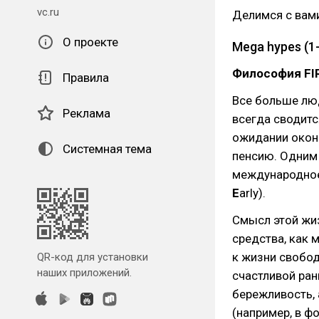
vc.ru
Делимся с вам
О проекте
Mega hypes (1
Философия FIRE
Правила
Все больше лю
Реклама
всегда сводитс
ожидании оконч
Системная тема
пенсию. Одним 
международно
E
arly).
Смысл этой жиз
средства, как 
к жизни свобод
QR-код для установки
наших приложений.
счастливой ран
бережливость, 
(например, в ф