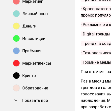
Маркетинг
· Кросс-катего
Личный опыт
промо; популярн
· Рекламные и
Деньги
· Digital тренды
Инвестиции
· Тренды в созд
Приёмная
· Технологичес
· Громкие мем
Маркетплейсы
При этом мы ра
Крипто
Раз в месяц м
трендов и голо
Образование
голосования вы
Показать все
наблюдения. Мы
при разработке