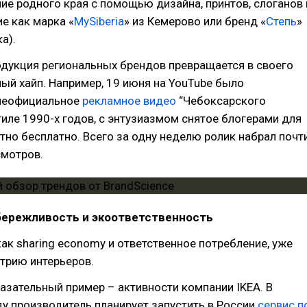
е родного края с помощью дизайна, принтов, слоганов 
ие как марка «
MySiberia
» из Кемерово или бренд «
Степь
»
а).
одукция региональных брендов превращается в своего
й хайп. Например, 19 июня на YouTube было
неофициальное
рекламное видео
“Чебоксарского
тиле 1990-х годов, с энтузиазмом снятое блогерами для
но бесплатно. Всего за одну неделю ролик набрал почт
смотров.
бережливость и экоответственность
как sharing economy и ответственное потребление, уже
трию интерьеров.
зательный пример – активности компании IKEA. В
у производитель планирует запустить в России
сервис п