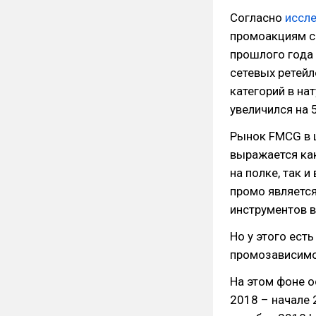
Согласно
иссл
промоакциям ср
прошлого года 
сетевых ретей
категорий в на
увеличился на 
Рынок FMCG в 
выражается ка
на полке, так 
промо являетс
инструментов в
Но у этого ест
промозависимо
На этом фоне о
2018 – начале 