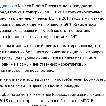
едованию
Nielsen Promo Pressure, доля продаж по
еди топ-20 категорий FMCG в 2018 году относительно
значительно увеличилась. Если в 2017 году в магазинах
леров по промоакциям покупалось 59% объема всех
туральном выражении, то сейчас этот показатель
5 п.п.(процентных пунктов) и составил 64%.
целом становится все более запромотированным, что
к в появлении большего количества акционных товаров
и в растущей глубине скидки. Что в целом объяснимо:
я одним из самых действенных маркетинговых
 краткосрочной перспективе.
ь и негативные последствия – у потребителей формируетс
сть и снижается привязанность к брендам.
собенно заметны кампании Pepsico, гремевшие в конце
2019 года, которые задали новый тренд в FMCG. В