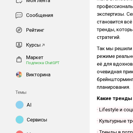
Моя лента
профессиональн
экспертизы. С
Сообщения
становится всё
тренды, котор
Рейтинг
стратегий.
Курсы
Так мы решили
режиме реальн
Маркет
Подписка ChatGPT
её для вдохнов
очевидная при
Викторина
брейншторминг
планирования.
Темы
Какие тренды
AI
· Lifestyle и с
Сервисы
· Культурные т
· Тренды в пот