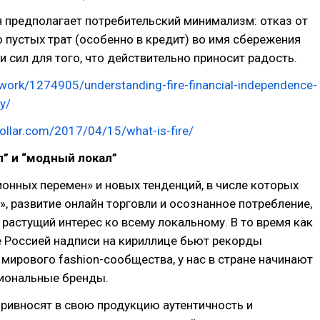
я предполагает потребительский минимализм: отказ от
о пустых трат (особенно в кредит) во имя сбережения
 и сил для того, что действительно приносит радость.
work/1274905/understanding-fire-financial-independence-
ly/
ydollar.com/2017/04/15/what-is-fire/
л” и “модный локал”
ионных перемен» и новых тенденций, в числе которых
, развитие онлайн торговли и осознанное потребление,
астущий интерес ко всему локальному. В то время как
 Россией надписи на кириллице бьют рекорды
 мирового fashion-сообщества, у нас в стране начинают
гиональные бренды.
привносят в свою продукцию аутентичность и