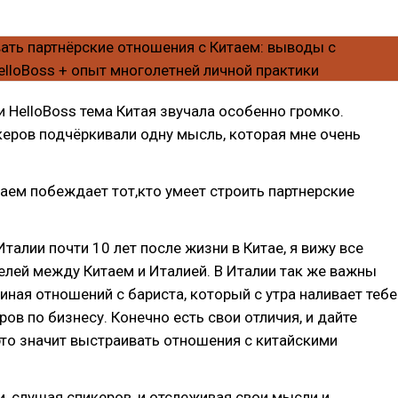
 HelloBoss тема Китая звучала особенно громко.
еров подчёркивали одну мысль, которая мне очень
таем побеждает тот,кто умеет строить партнерские
Италии почти 10 лет после жизни в Китае, я вижу все
лей между Китаем и Италией. В Италии так же важны
иная отношений с бариста, который с утра наливает тебе
ров по бизнесу. Конечно есть свои отличия, и дайте
это значит выстраивать отношения с китайскими
, слушая спикеров, и отслеживая свои мысли и