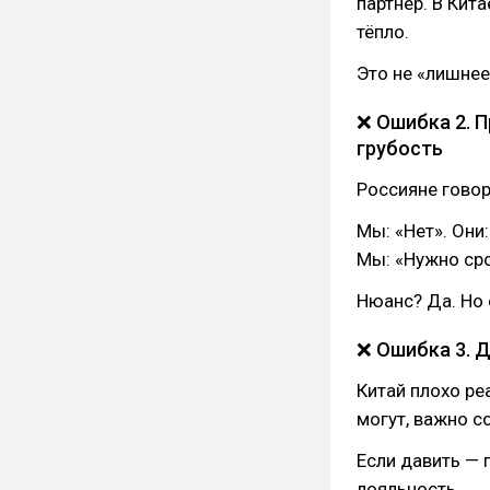
партнёр. В Кит
тёпло.
Это не «лишнее»
❌ Ошибка 2. 
грубость
Россияне говор
Мы: «Нет». Они
Мы: «Нужно сро
Нюанс? Да. Но 
❌ Ошибка 3. 
Китай плохо ре
могут, важно 
Если давить — 
лояльность.