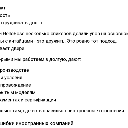
акт
ость
отрудничать долго
 HelloBoss несколько спикеров делали упор на основно
ы с китайцами - это дружить. Это ровно тот подход,
вает двери.
орыми мы работаем в долгую, дают:
производстве
и условия
опровождение
крытым моделям
кументах и сертификации
олько там, где есть правильно выстроенные отношения.
ошибки иностранных компаний