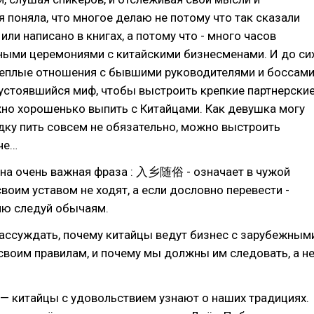
я поняла, что многое делаю не потому что так сказали
ли написано в книгах, а потому что - много часов
ными церемониями с китайскими бизнесменами. И до си
теплые отношения с бывшими руководителями и боссам
устоявшийся миф, чтобы выстроить крепкие партнерски
но хорошенько выпить с Китайцами. Как девушка могу
одку пить совсем не обязательно, можно выстроить
че…
дна очень важная фраза : 入乡随俗 - означает в чужой
воим уставом не ходят, а если дословно перевести -
ню следуй обычаям.
ассуждать, почему китайцы ведут бизнес с зарубежным
своим правилам, и почему мы должны им следовать, а н
— китайцы с удовольствием узнают о наших традициях.