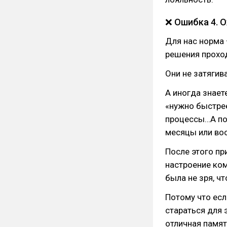
❌ Ошибка 4. 
Для нас норма 
решения проход
Они не затягив
А иногда знает
«нужно быстрее
процессы…А по
месяцы или во
После этого пр
настроение ком
была не зря, чт
Потому что есл
стараться для 
отличная памят