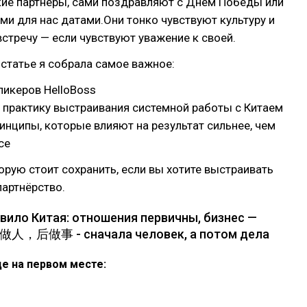
кие партнёры, сами поздравляют с Днём Победы или
и для нас датами.Они тонко чувствуют культуру и
стречу — если чувствуют уважение к своей.
 статье я собрала самое важное:
пикеров HelloBoss
 практику выстраивания системной работы с Китаем
нципы, которые влияют на результат сильнее, чем
се
торую стоит сохранить, если вы хотите выстраивать
артнёрство.
авило Китая: отношения первичны, бизнес —
先做人，后做事 - сначала человек, а потом дела
де на первом месте: