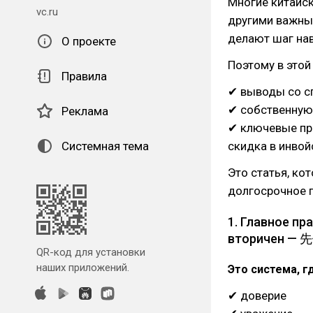
Многие китайс
vc.ru
другими важным
делают шаг нав
О проекте
Поэтому в этой
Правила
✔ выводы со с
✔ собственную
Реклама
✔ ключевые при
Системная тема
скидка в инвой
Это статья, ко
долгосрочное п
1. Главное пр
вторичен — 
QR-код для установки
наших приложений.
Это система, г
✔ доверие