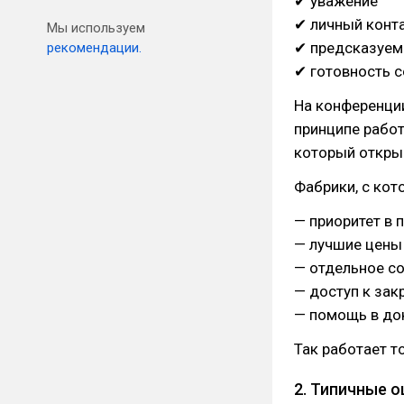
✔ уважение
✔ личный конт
Мы используем
✔ предсказуем
рекомендации.
✔ готовность с
На конференции
принципе работ
который откры
Фабрики, с кот
— приоритет в 
— лучшие цены 
— отдельное с
— доступ к за
— помощь в до
Так работает т
2. Типичные 