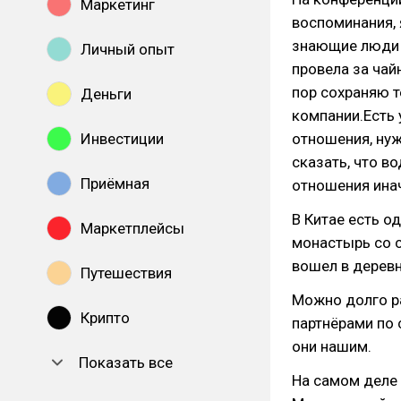
Маркетинг
воспоминания, 
знающие люди и
Личный опыт
провела за чай
пор сохраняю 
Деньги
компании.Есть 
Инвестиции
отношения, нуж
сказать, что в
Приёмная
отношения ина
В Китае есть о
Маркетплейсы
монастырь со с
вошел в дерев
Путешествия
Можно долго р
Крипто
партнёрами по 
они нашим.
Показать все
На самом деле 