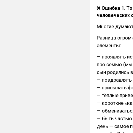
❌ Ошибка 1. То
человеческих 
Многие думают
Разница огром
элементы:
— проявлять иск
про семью (мы
сын родились в
— поздравлять
— присылать ф
— тёплые приве
— короткие «как
— обмениватьс
— быть частью п
день — самое п