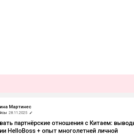
ина Мартинес
йсы
28.11.2025
вать партнёрские отношения с Китаем: выво
ии HelloBoss + опыт многолетней личной