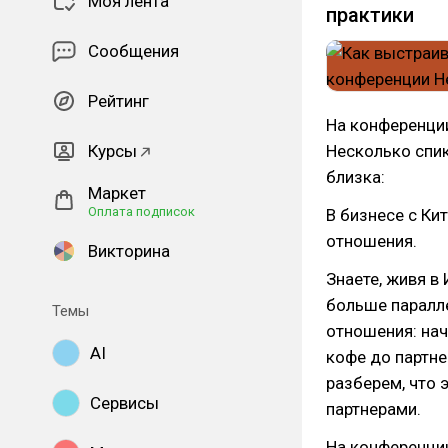
Моя лента
практики
Сообщения
Рейтинг
На конференции
Курсы
Несколько спик
близка:
Маркет
Оплата подписок
В бизнесе с Ки
отношения.
Викторина
Знаете, живя в 
больше паралле
Темы
отношения: нач
AI
кофе до партне
разберем, что 
Сервисы
партнерами.
На конференции