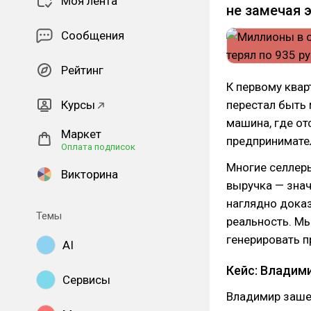
Моя лента
не замечая э
Сообщения
Рейтинг
К первому квар
Курсы
перестал быть 
машина, где о
Маркет
предпринимате
Оплата подписок
Многие селлеры
Викторина
выручка — знач
наглядно доказ
Темы
реальность. Мы
генерировать п
AI
Кейс: Владим
Сервисы
Владимир заше