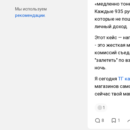
«медленно тоне
Мы используем
Каждые 935 руб
рекомендации.
которые не пош
личный доход.
Этот кейс — на
- это жесткая 
комиссий съеда
"залететь" по 
ночь.
Я сегодня
ТГ к
магазинов само
сейчас твой ма
1
8
1