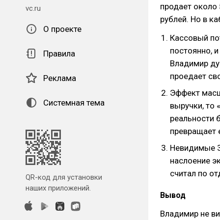
продает около 
vc.ru
рублей. Но в к
О проекте
Кассовый по
постоянно, и
Правила
Владимир дум
проедает сво
Реклама
Эффект масшт
Системная тема
выручки, то 
реальности 
превращает 
Невидимые 3
наслоение эк
считал по о
QR-код для установки
наших приложений.
Вывод
Владимир не ви