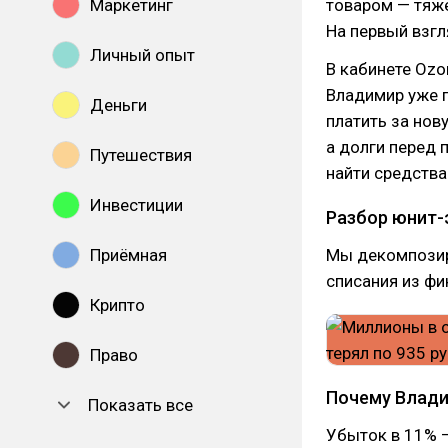
Маркетинг
товаром — тяже
На первый взгл
Личный опыт
В кабинете Ozo
Владимир уже 
Деньги
платить за нову
а долги перед 
Путешествия
найти средства
Инвестиции
Разбор юнит-
Приёмная
Мы декомпозир
списания из фи
Крипто
Право
Почему Влади
Показать все
Убыток в 11% —