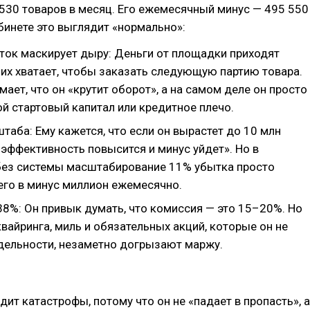
530 товаров в месяц. Его ежемесячный минус — 495 550
абинете это выглядит «нормально»:
ток маскирует дыру: Деньги от площадки приходят
 их хватает, чтобы заказать следующую партию товара.
ает, что он «крутит оборот», а на самом деле он просто
й стартовый капитал или кредитное плечо.
аба: Ему кажется, что если он вырастет до 10 млн
«эффективность повысится и минус уйдет». Но в
без системы масштабирование 11% убытка просто
его в минус миллион ежемесячно.
8%: Он привык думать, что комиссия — это 15–20%. Но
вайринга, миль и обязательных акций, которые он не
тдельности, незаметно догрызают маржу.
дит катастрофы, потому что он не «падает в пропасть», а