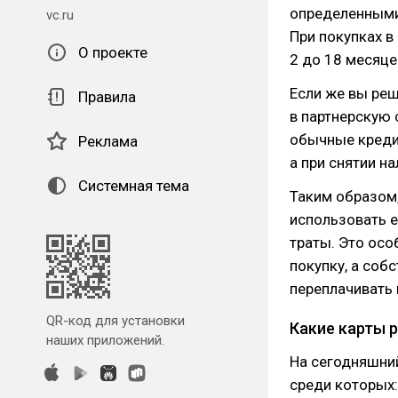
определенными
vc.ru
При покупках в
О проекте
2 до 18 месяце
Если же вы реш
Правила
в партнерскую 
обычные кредит
Реклама
а при снятии н
Системная тема
Таким образом,
использовать е
траты. Это осо
покупку, а соб
переплачивать 
QR-код для установки
Какие карты 
наших приложений.
На сегодняшний
среди которых: