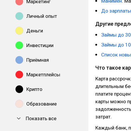
Манимен
. М
Маркетинг
До зaрплaт
Личный опыт
Другие предл
Деньги
Займы до 30
Займы до 10
Инвестиции
Список новы
Приёмная
Что такое ка
Маркетплейсы
Карта рассрочк
длительным бе
Крипто
платите проце
карты можно пр
Образование
задолженность 
затрат.
Показать все
Каждый банк, 