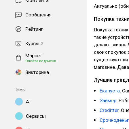
Моя лента
Актуально (обн
Сообщения
Покупка техн
Рейтинг
Покупка техник
такие устройст
Курсы
делают жизнь 
своих покупок 
Маркет
существуют ли 
Оплата подписок
магазине. Дава
Викторина
Лучшие предл
Темы
Екапуста
. С
Займер
. Роб
AI
Creditter
. Оч
Сервисы
Срочноденьг