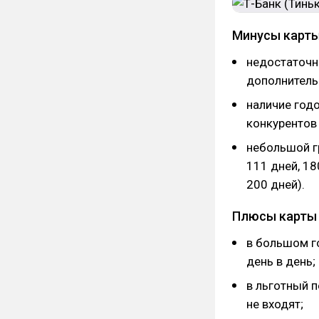
Минусы карт
недостаточн
дополнитель
наличие годо
конкурентов 
небольшой г
111 дней, 18
200 дней).
Плюсы карты
в большом го
день в день;
в льготный п
не входят;