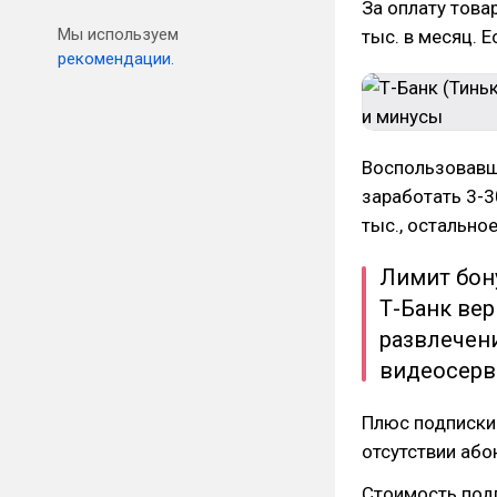
За оплату това
Мы используем
тыс. в месяц. 
рекомендации.
Воспользовавш
заработать 3-3
тыс., остально
Лимит бону
Т-Банк вер
развлечени
видеосерв
Плюс подписки
отсутствии або
Стоимость подп