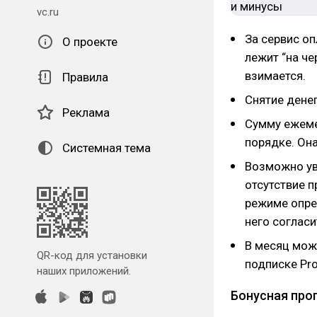
vc.ru
За сервис оп
О проекте
лежит “на че
взимается.
Правила
Снятие денег
Реклама
Сумму ежеме
порядке. Он
Системная тема
Возможно ув
отсутствие 
режиме опре
него согласи
В месяц можн
QR-код для установки
подписке Pro
наших приложений.
Бонусная про