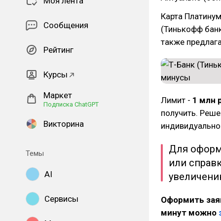
Моя лента
Карта Платинум
Сообщения
(Тинькофф банк
также предлаг
Рейтинг
Курсы
Маркет
Лимит -
1 млн 
Подписка ChatGPT
получить. Реше
Викторина
индивидуально
Для оформ
Темы
или справ
AI
увеличени
Сервисы
Оформить заяв
минут можно