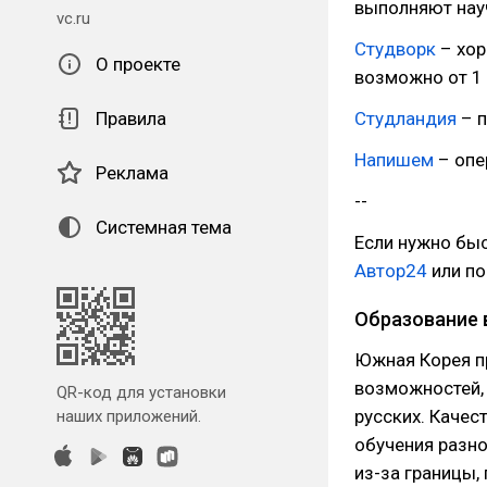
выполняют науч
vc.ru
Студворк
– хор
О проекте
возможно от 1 
Правила
Студландия
– п
Напишем
– опе
Реклама
--
Системная тема
Если нужно быс
Автор24
или п
Образование 
Южная Корея п
возможностей,
QR-код для установки
русских. Качес
наших приложений.
обучения разн
из-за границы,