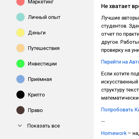
Маркетинг
Не хватает в
Личный опыт
Лучшие авторы
студентов. Зде
Деньги
отчет по практ
другое. Работы
Путешествия
проверку на ун
Перейти на Ав
Инвестиции
Если хотите по
Приёмная
искусственный 
структуру текс
Крипто
математически
Попробовать Ка
Право
--
Показать все
Homework
– на