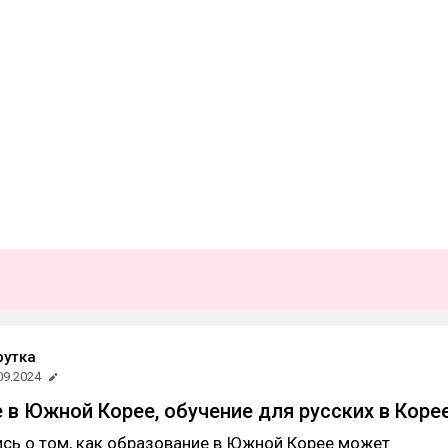
рутка
09.2024
 в Южной Корее, обучение для русских в Коре
сь о том, как образование в Южной Корее может