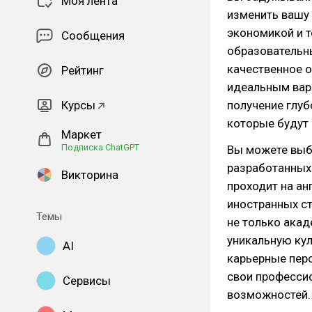
Моя лента
изменить вашу 
экономикой и т
Сообщения
образовательны
качественное о
Рейтинг
идеальным вари
Курсы
получение глуб
которые будут
Маркет
Подписка ChatGPT
Вы можете выбр
разработанных
Викторина
проходит на ан
иностранных ст
Темы
не только акад
уникальную кул
AI
карьерные перс
свои професси
Сервисы
возможностей.