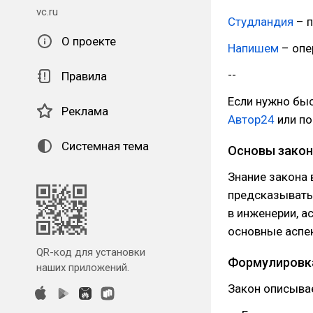
vc.ru
Студландия
– п
О проекте
Напишем
– опе
--
Правила
Если нужно быс
Реклама
Автор24
или п
Системная тема
Основы закон
Знание закона 
предсказывать 
в инженерии, а
основные аспек
QR-код для установки
Формулировк
наших приложений.
Закон описывает