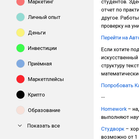
Маркетинг
студентов. Зде
отчет по практ
Личный опыт
другое. Работы
проверку на ун
Деньги
Перейти на Ав
Инвестиции
Если хотите по
искусственный 
Приёмная
структуру текс
математически
Маркетплейсы
Попробовать Ка
Крипто
--
Homework
– на
Образование
выполняют науч
Показать все
Студворк
– хор
возможно от 1 