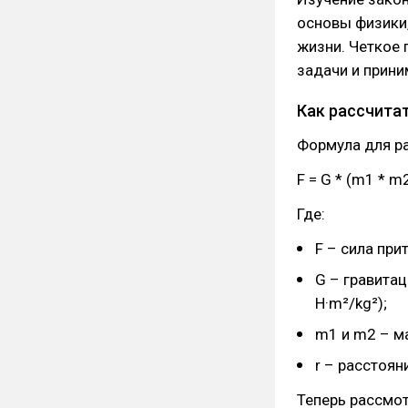
основы физики,
жизни. Четкое
задачи и прини
Как рассчита
Формула для р
F = G * (m1 * m2
Где:
F – сила при
G – гравитац
Н·m²/kg²);
m1 и m2 – ма
r – расстоян
Теперь рассмо