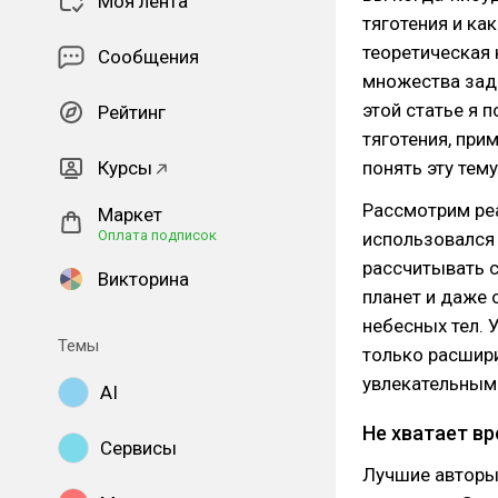
Моя лента
тяготения и ка
теоретическая
Сообщения
множества зада
этой статье я 
Рейтинг
тяготения, при
Курсы
понять эту тему
Рассмотрим реа
Маркет
Оплата подписок
использовался 
рассчитывать 
Викторина
планет и даже 
небесных тел. 
Темы
только расшири
увлекательным
AI
Не хватает в
Сервисы
Лучшие авторы