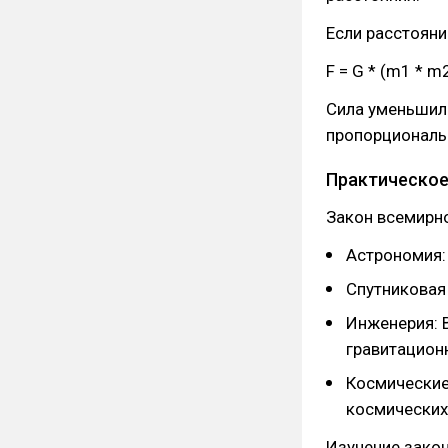
Если расстояни
F = G * (m1 * m2)
Сила уменьшила
пропорциональ
Практическое
Закон всемирно
Астрономия: 
Спутниковая 
Инженерия: 
гравитацион
Космические
космических
Изучение закон