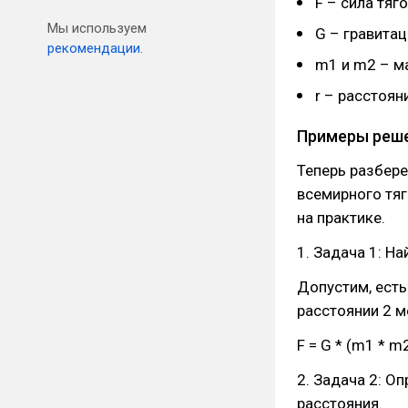
F – сила тяг
Мы используем
G – гравитац
рекомендации.
m1 и m2 – м
r – расстоян
Примеры реше
Теперь разбере
всемирного тяг
на практике.
1. Задача 1: Н
Допустим, есть
расстоянии 2 м
F = G * (m1 * m2)
2. Задача 2: О
расстояния.