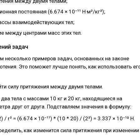
отения между двумя телами;
ионная постоянная (6.674 × 10⁻¹¹ Н·м²/кг²);
ассы взаимодействующих тел;
ие между центрами масс этих тел.
ний задач
м несколько примеров задач, основанных на законе
отения. Это поможет лучше понять, как использовать ег
айти силу притяжения между двумя телами.
 два тела с массами 10 кг и 20 кг, находящиеся на
етра друг от друга. Подставляем значения в формулу:
 / r² = (6.674 × 10⁻¹¹) * (10 * 20) / (2²) = 3.337 × 10⁻¹⁰ Н.
пределить, как изменится сила притяжения при изменении