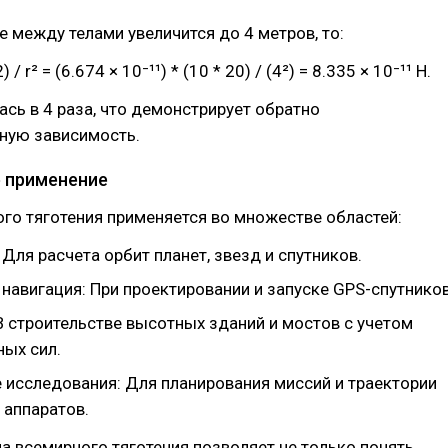
е между телами увеличится до 4 метров, то:
 / r² = (6.674 × 10⁻¹¹) * (10 * 20) / (4²) = 8.335 × 10⁻¹¹ Н.
сь в 4 раза, что демонстрирует обратно
ную зависимость.
 применение
го тяготения применяется во множестве областей:
Для расчета орбит планет, звезд и спутников.
навигация: При проектировании и запуске GPS-спутников
В строительстве высотных зданий и мостов с учетом
ных сил.
 исследования: Для планирования миссий и траектории
 аппаратов.
а всемирного тяготения позволяет не только понять