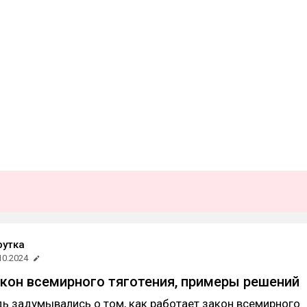
рутка
10.2024
акон всемирного тяготения, примеры решений
ь задумывались о том, как работает закон всемирного