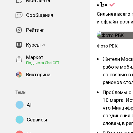
Моя лента
«Ъ»
Сильнее всего 
Сообщения
и офлайн-розни
Рейтинг
Курсы
Фото РБК
Маркет
Жители Моск
Подписка ChatGPT
работе моби
Викторина
со связью в 
районов стол
Проблемы с 
Темы
10 марта. И
AI
что Минцифр
соединения с
Сервисы
словам, в ре