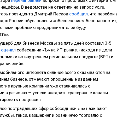
дзоре
перенаправили
вопросы о проблемах с интернетом
инцифры. В ведомстве не ответили на запрос vc.ru.
тарь президента Дмитрий Песков
сообщил
, что перебои 
одах России обусловлены «обеспечением безопасности»
 с ними проблемы предпринимателей будут
ать».
ущерб для бизнеса Москвы за пять дней составил 3-5
,
оценил
собеседник «Ъ» на ИТ-рынке, «исходя из доли
ономики во внутреннем региональном продукте (ВРП) и
раничений».
мобильного интернета сильнее всего сказываются на
днем бизнесе, отмечают опрошенные изданием
ногие крупные компании уже сталкивались с
ми в регионах — успели внедрить «резервные каналы
птировать процессы».
лее пострадавших сфер собеседники «Ъ» называют
лужбы, такси, каршеринг и розничную торговлю с