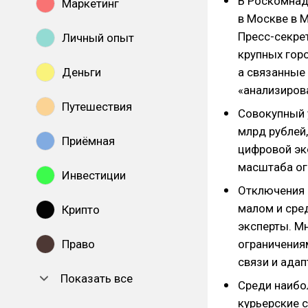
В Роскомна
Маркетинг
в Москве в М
Пресс-секре
Личный опыт
крупных гор
Деньги
а связанные
«анализиров
Путешествия
Совокупный 
млрд рублей
Приёмная
цифровой эк
масштаба ог
Инвестиции
Отключения 
малом и сре
Крипто
эксперты. М
Право
ограничения
связи и ада
Показать все
Среди наибо
курьерские с