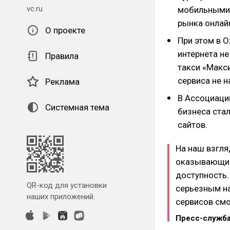
vc.ru
мобильными 
рынка онлайн
О проекте
При этом в O
интернета не
Правила
такси «Макс
сервиса не 
Реклама
В Ассоциации
Системная тема
бизнеса ста
сайтов.
На наш взгля
оказывающий
доступность.
QR-код для установки
серьезным на
наших приложений.
сервисов смо
Пресс-служб