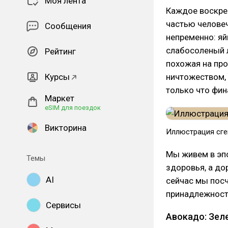
Моя лента
Каждое воскре
частью челове
Сообщения
непременно: яй
слабосоленый л
Рейтинг
похожая на про
Курсы
ничтожеством,
только что фин
Маркет
eSIM для поездок
Викторина
Иллюстрация сге
Мы живем в эпо
Темы
здоровья, а до
AI
сейчас мы посч
принадлежности
Сервисы
Авокадо: Зел