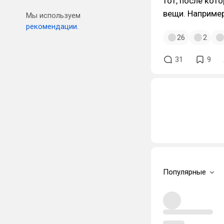
тот, после кот
вещи. Например
Мы используем
рекомендации.
26
2
31
9
Популярные