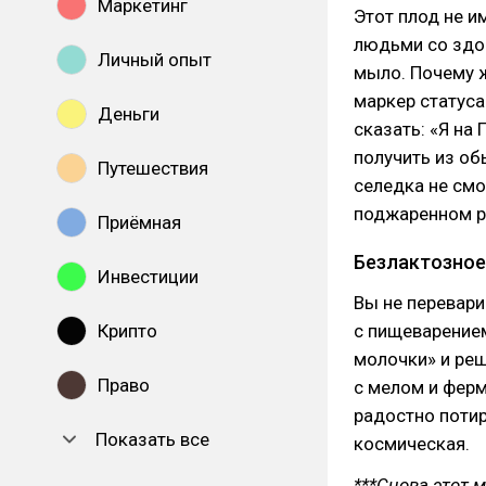
Маркетинг
Этот плод не и
людьми со здо
Личный опыт
мыло. Почему ж
маркер статуса
Деньги
сказать: «Я на
получить из об
Путешествия
селедка не смо
поджаренном р
Приёмная
Безлактозное
Инвестиции
Вы не перевари
Крипто
с пищеварением
молочки» и реш
Право
с мелом и ферм
радостно потир
Показать все
космическая.
***Снова этот 