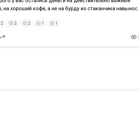
орого у вас остались деньги на действительно важные
, на хороший кофе, а не на бурду из стаканчика навынос.
2
2
2
1
1