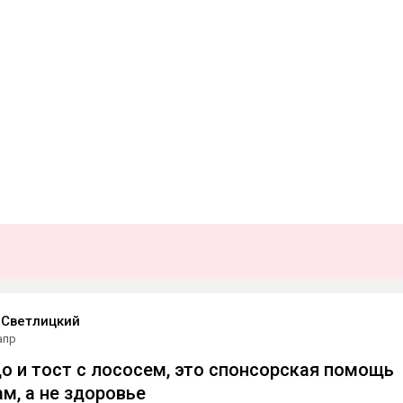
 Светлицкий
апр
о и тост с лососем, это спонсорская помощь
м, а не здоровье