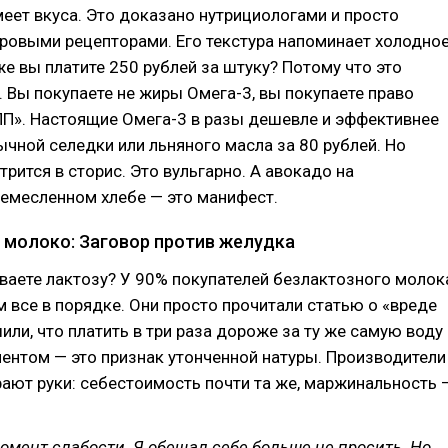
меет вкуса. Это доказано нутрициологами и просто
ровыми рецепторами. Его текстура напоминает холодно
е вы платите 250 рублей за штуку? Потому что это
. Вы покупаете не жиры Омега-3, вы покупаете право
 ПП». Настоящие Омега-3 в разы дешевле и эффективнее
ычной селедки или льняного масла за 80 рублей. Но
трится в сторис. Это вульгарно. А авокадо на
емесленном хлебе — это манифест.
 молоко: Заговор против желудка
ваете лактозу? У 90% покупателей безлактозного молок
 все в порядке. Они просто прочитали статью о «вреде
или, что платить в три раза дороже за ту же самую воду
ентом — это признак утонченной натуры. Производители
ают руки: себестоимость почти та же, маржинальность 
момент слабости. Я обещал себе больше не просить. Но