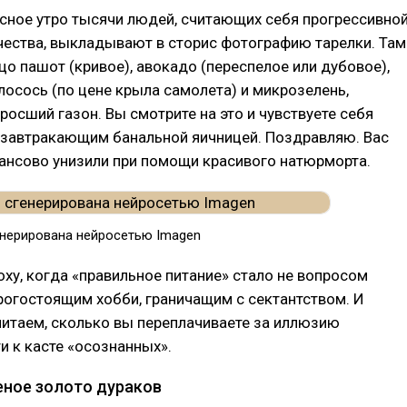
сное утро тысячи людей, считающих себя прогрессивно
чества, выкладывают в сторис фотографию тарелки. Там
цо пашот (кривое), авокадо (переспелое или дубовое),
осось (по цене крыла самолета) и микрозелень,
росший газон. Вы смотрите на это и чувствуете себя
 завтракающим банальной яичницей. Поздравляю. Вас
ансово унизили при помощи красивого натюрморта.
нерирована нейросетью Imagen
ху, когда «правильное питание» стало не вопросом
рогостоящим хобби, граничащим с сектантством. И
итаем, сколько вы переплачиваете за иллюзию
 к касте «осознанных».
еное золото дураков