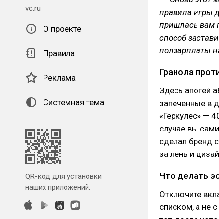
vc.ru
правила игры д
пришлась вам 
О проекте
способ застави
ползарплаты на
Правила
Гранола прот
Реклама
Здесь апогей а
Системная тема
запеченные в д
«Геркулес» — 4
случае вы сами
сделал бренд с
за лень и дизай
Что делать э
QR-код для установки
наших приложений.
Отключите вкла
списком, а не 