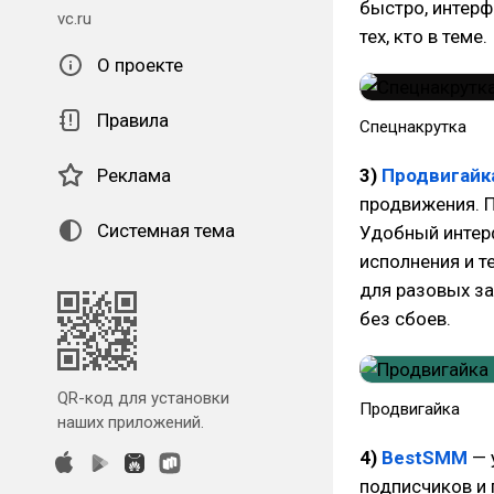
быстро, интерф
vc.ru
тех, кто в теме.
О проекте
Правила
Спецнакрутка
Реклама
3)
Продвигайк
продвижения. П
Системная тема
Удобный интер
исполнения и т
для разовых за
без сбоев.
QR-код для установки
Продвигайка
наших приложений.
4)
BestSMM
— 
подписчиков и