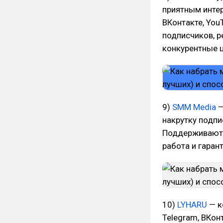
приятным интер
ВКонтакте, You
подписчиков, р
конкурентные 
9)
SMM Media
—
накрутку подпи
Поддерживаютс
работа и гаран
10)
LYHARU
— к
Telegram, ВКон