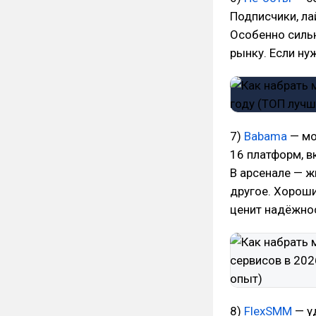
Подписчики, ла
Особенно сильн
рынку. Если ну
7)
Babama
— мо
16 платформ, вк
В арсенале — ж
другое. Хороши
ценит надёжно
8)
FlexSMM
— у