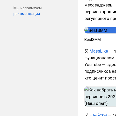
мессенджеры. 
Мы используем
сервис хорошим
рекомендации.
регулярного пр
BestSMM
5)
MassLike
— п
функционалом и
YouTube — здес
подписчиков на
кто ценит прост
6)
Не-боты
— с