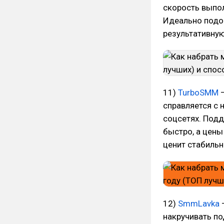
скорость выпол
Идеально подой
результативну
11)
TurboSMM
—
справляется с 
соцсетях. Подд
быстро, а цены
ценит стабильн
12)
SmmLavka
—
накручивать по