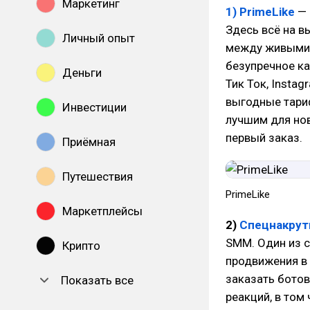
Маркетинг
1) PrimeLike
— 
Здесь всё на в
Личный опыт
между живыми 
безупречное ка
Деньги
Тик Ток, Insta
выгодные тари
Инвестиции
лучшим для нов
первый заказ.
Приёмная
Путешествия
PrimeLike
Маркетплейсы
2)
Спецнакрут
SMM. Один из 
Крипто
продвижения в 
заказать ботов
Показать все
реакций, в том