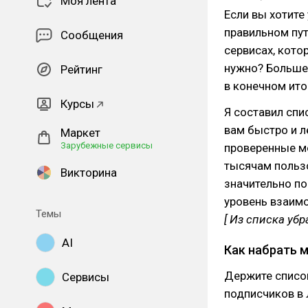
Моя лента
Если вы хотите
правильном пут
Сообщения
сервисах, кото
нужно? Больше 
Рейтинг
в конечном ито
Курсы
Я составил сп
вам быстро и л
Маркет
Зарубежные сервисы
проверенные м
тысячам польз
Викторина
значительно по
уровень взаимо
Темы
[ Из списка уб
AI
Как набрать м
Держите списо
Сервисы
подписчиков в 