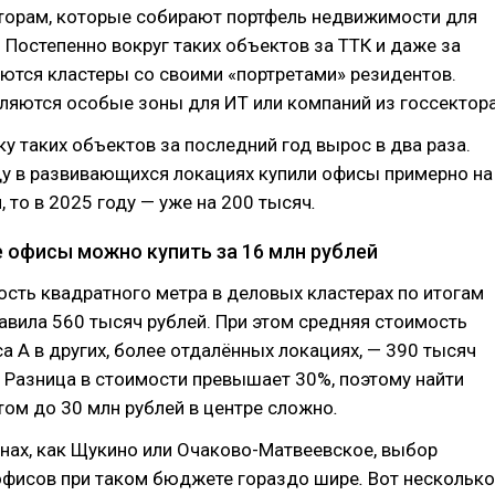
торам, которые собирают портфель недвижимости для
. Постепенно вокруг таких объектов за ТТК и даже за
тся кластеры со своими «портретами» резидентов.
ляются особые зоны для ИТ или компаний из госсектора
ку таких объектов за последний год вырос в два раза.
ду в развивающихся локациях купили офисы примерно на
, то в 2025 году — уже на 200 тысяч
.
 офисы можно купить за 16 млн рублей
сть квадратного метра в деловых кластерах по итогам
авила 560 тысяч рублей. При этом средняя стоимость
а A в других, более отдалённых локациях, — 390 тысяч
м. Разница в стоимости превышает 30%, поэтому
найти
ом до 30 млн рублей в центре сложно
.
онах, как Щукино или Очаково-Матвеевское, выбор
офисов при таком бюджете гораздо шире
.
Вот несколько