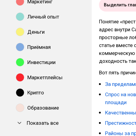
Маркетинг
Выделить гла
Личный опыт
Понятие «прест
адрес внутри С
Деньги
просторные лоб
статье вместе 
Приёмная
коммерческую 
доходность та
Инвестиции
Вот пять причи
Маркетплейсы
За пределам
Крипто
Спрос на но
площади
Образование
Качественны
Показать все
Престижност
Районы за п