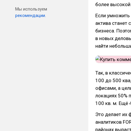
более высокой
Мы используем
Если умножить 
рекомендации.
актива станет 
бизнеса.
Поэто
в новых деловы
найти небольши
Так, в классич
100 до 500 кв
офисами, а цел
локациях 50% 
100 кв. м
.
Ещё 4
Это делает их 
аналитиков FO
районах выраст