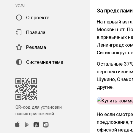
vc.ru
За пределами
О проекте
На первый взгл
Москвы нет. По
Правила
в привычных на
Ленинградском
Реклама
Сити» вокруг не
Системная тема
Остальные 37% 
перспективным 
Щукино, Очако
другие.
QR-код для установки
наших приложений.
Но если смотре
предложения, т
офисной недви