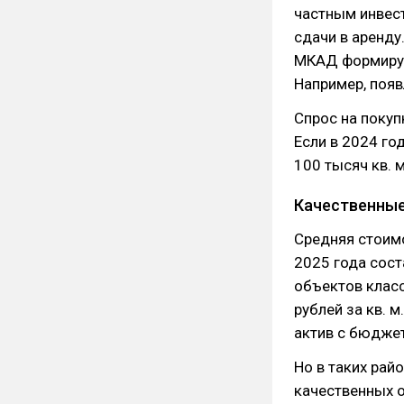
частным инвес
сдачи в аренду
МКАД формирую
Например, появ
Спрос на покуп
Если в 2024 го
100 тысяч кв. м
Качественные
Средняя стоимо
2025 года сост
объектов класс
рублей за кв. 
актив с бюджет
Но
в таких рай
качественных 