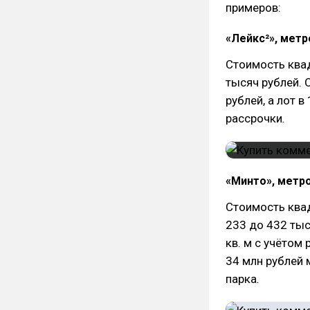
примеров:
«Лейкс²», метр
Стоимость квад
тысяч рублей.
рублей, а лот в
рассрочки
.
«Минто», метр
Стоимость ква
233 до 432 тыс
кв. м с учётом 
34 млн рублей 
парка
.