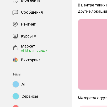
Моя лента
В центре таких
другие локации
Сообщения
Рейтинг
Курсы
Маркет
eSIM для поездок
Викторина
Темы
AI
Сервисы
Материал подг