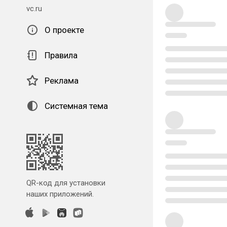
vc.ru
О проекте
Правила
Реклама
Системная тема
QR-код для установки
наших приложений.