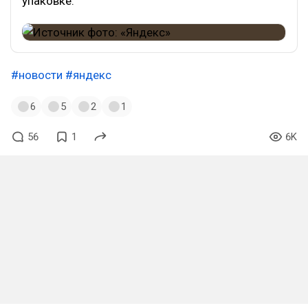
упаковке.
#новости
#яндекс
6
5
2
1
56
1
6K