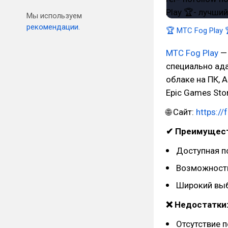
Мы используем
рекомендации.
🏆 MTC Fog Play 
MTC Fog Play
— 
специально ада
облаке на ПК, 
Epic Games Sto
🌐 Сайт:
https://
✔ Преимущест
Доступная по
Возможность
Широкий выб
❌ Недостатки
Отсутствие 