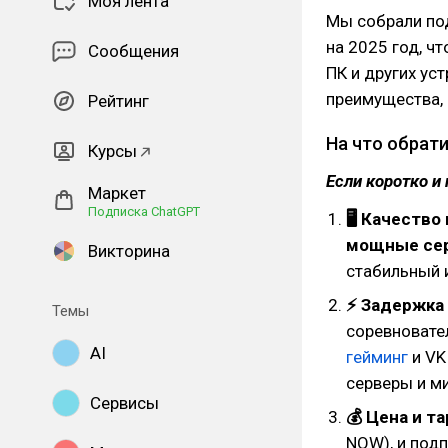
Моя лента
Мы собрали по
на 2025 год, ч
Сообщения
ПК и других ус
преимущества, 
Рейтинг
На что обрат
Курсы
Если коротко и 
Маркет
Подписка ChatGPT
🖥 Качество
мощные сер
Викторина
стабильный и
⚡ Задержка 
Темы
соревновате
AI
гейминг
и VK
серверы и м
Сервисы
💰 Цена и т
NOW), и подп