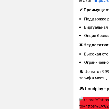
🌐 Сайт:
https://
✔ Преимущест
Поддержка р
Виртуальная
Опция беспла
❌ Недостатки
Высокая сто
Ограниченно
💲 Цены: от 99
тариф в месяц.
🎮 Loudplay -