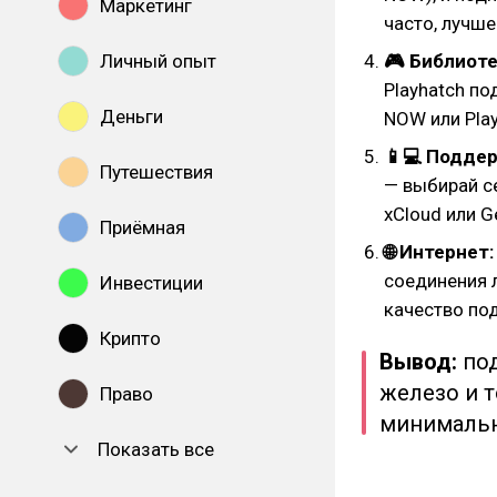
Маркетинг
часто, лучше
Личный опыт
🎮 Библиоте
Playhatch по
Деньги
NOW или Play
📱💻 Подде
Путешествия
— выбирай с
xCloud или 
Приёмная
🌐 Интернет
соединения 
Инвестиции
качество по
Крипто
Вывод:
под
железо и 
Право
минимальн
Показать все