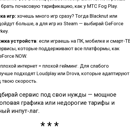
 брать почасовую тарификацию, как у MTC Fog Play.
ка игр:
хочешь много игр сразу? Тогда Blacknut или
дойдут больше, а для игр из Steam — выбирай GeForce
key.
ржка устройств
: если играешь на ПК, мобилке и смарт-Т
ервисы, которые поддерживают все платформы, как
GeForce NOW.
:
плохой интернет = плохой гейминг. Для слабого
лучше подходят Loudplay или Drova, которые адаптируют
д твою скорость.
бирай сервис под свои нужды — мощное
топовая графика или недорогие тарифы и
ый инпут-лаг.