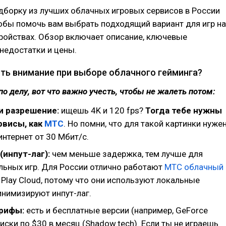
дборку из лучших облачных игровых сервисов в России
тобы помочь вам выбрать подходящий вариант для игр на
тройствах. Обзор включает описание, ключевые
недостатки и цены.
ить внимание при выборе облачного гейминга?
по делу, вот что важно учесть, чтобы не жалеть потом:
 и разрешение:
ищешь 4K и 120 fps?
Тогда тебе нужны
висы, как
МТС
. Но помни, что для такой картинки нуже
нтернет от 30 Мбит/с.
(инпут-лаг):
чем меньше задержка, тем лучше для
льных игр. Для России отлично работают
МТС облачный
 Play Cloud, потому что они используют локальные
инимизируют инпут-лаг.
арифы:
есть и бесплатные версии (например, GeForce
иски по $30 в месяц (Shadow.tech). Если ты не играешь