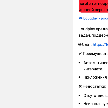
🎮 Loudplay - ро
Loudplay предл
задач, поддерж
🌐 Сайт:
https://
✔ Преимуществ
Автоматичес
интернета.
Приложения д
❌ Недостатки:
Отсутствие в
Неиспользуем