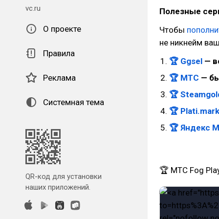
vc.ru
Полезные серв
О проекте
Чтобы
пополни
не никнейм ваш
Правила
🏆 Ggsel
— в
🏆 МТС
— бы
Реклама
🏆 Steamgol
Системная тема
🏆 Plati.mar
🏆 Яндекс 
🏆 MTC Fog Pla
QR-код для установки
наших приложений.