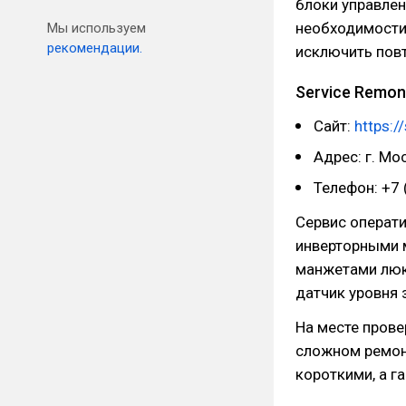
блоки управлен
необходимости.
Мы используем
рекомендации.
исключить пов
Service Remon
Сайт:
https:/
Адрес: г. Мо
Телефон: +7 
Сервис операт
инверторными 
манжетами люка
датчик уровня 
На месте прове
сложном ремон
короткими, а г