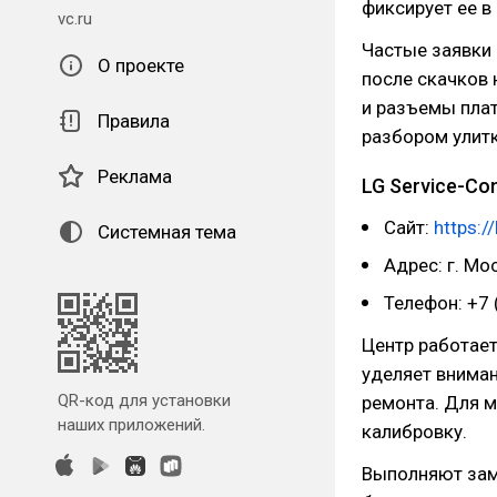
фиксирует ее в
vc.ru
Частые заявки 
О проекте
после скачков
и разъемы плат
Правила
разбором улитк
Реклама
LG Service-Co
Сайт:
https:/
Системная тема
Адрес: г. Мо
Телефон: +7 
Центр работает
уделяет вниман
QR-код для установки
ремонта. Для м
наших приложений.
калибровку.
Выполняют зам