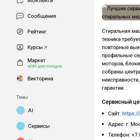
Моя лента
Сообщения
Стиральная маш
Рейтинг
техника требуе
Курсы
повторные выез
профильные се
Маркет
моторов, блоки
eSIM для поездок
собраны центр
Викторина
неисправности,
гарантии.
Темы
Сервисный це
AI
Сайт:
https:/
Адрес: г. Мос
Сервисы
Телефон: +7 