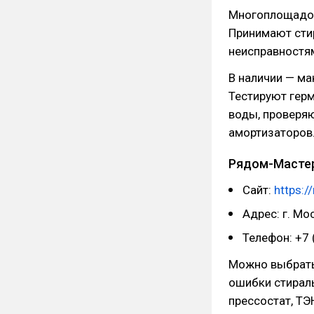
Многоплощадоч
Принимают сти
неисправностям
В наличии — м
Тестируют герм
воды, проверяю
амортизаторов
Рядом-Масте
Сайт:
https:/
Адрес: г. Мос
Телефон: +7 
Можно выбрать
ошибки стираль
прессостат, ТЭН