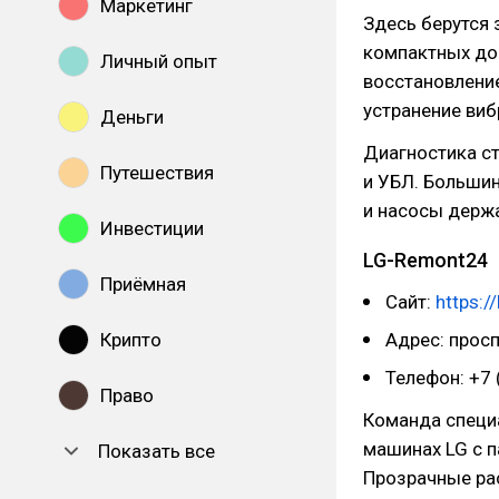
Маркетинг
Здесь берутся 
компактных до
Личный опыт
восстановление
устранение виб
Деньги
Диагностика ст
Путешествия
и УБЛ. Большин
и насосы держа
Инвестиции
LG-Remont24
Приёмная
Сайт:
https:/
Крипто
Адрес: просп
Телефон: +7 
Право
Команда специ
машинах LG с 
Показать все
Прозрачные рас