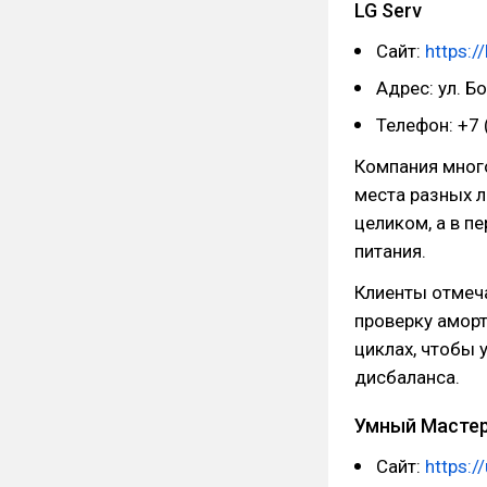
LG Serv
Сайт:
https:/
Адрес: ул. Б
Телефон: +7 
Компания много
места разных л
целиком, а в п
питания.
Клиенты отмеча
проверку аморт
циклах, чтобы 
дисбаланса.
Умный Масте
Сайт:
https:/