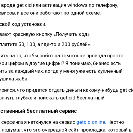
вроде get cid или активация windows по телефону,
рвисов, и все они работают по одной схеме:
свой код установки.
вают красивую кнопку «Получить код».
платите 50, 100, а где-то и 200 рублей».
ить за то, чтобы робот на том конце провода просто
ои цифры в другие цифры? Я понимаю, бизнес есть
тить за каждый чих, когда у меня уже есть купленный
душила жаба.
ирился, что придется отдать деньги какому-нибудь get ci
опнуть глубже и поискать get cid бесплатный.
нственный бесплатный сервис
 серфинга я наткнулся на сервис
getcid.online
. Честно
а подумал, что это очередной сайт-прокладка, который в