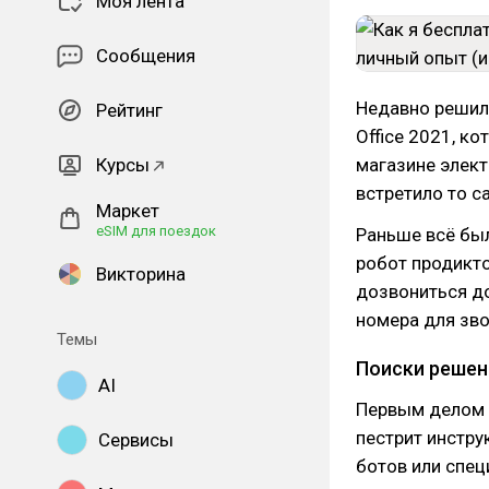
Моя лента
Сообщения
Недавно решил 
Рейтинг
Office 2021, к
Курсы
магазине элект
встретило то с
Маркет
eSIM для поездок
Раньше всё был
робот продикто
Викторина
дозвониться до
номера для зво
Темы
Поиски решен
AI
Первым делом п
пестрит инстру
Сервисы
ботов или спец