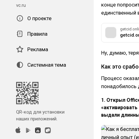
конце попросит
vc.ru
единственный в
О проекте
getcid.onl
Правила
getcid.o
Реклама
Ну, думаю, тер
Системная тема
Как это сраб
Процесс оказал
понадобилось 
1. Открыл Offi
«активировать
QR-код для установки
выдали длинный 
наших приложений.