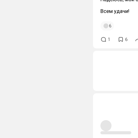
Всем удачи!
6
1
6