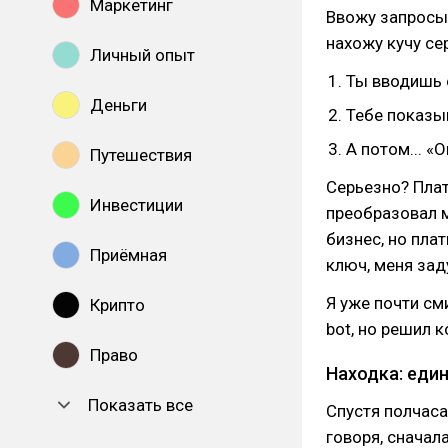
Маркетинг
Ввожу запросы 
нахожу кучу се
Личный опыт
Ты вводишь 
Деньги
Тебе показы
А потом... «О
Путешествия
Серьезно? Плат
Инвестиции
преобразовал м
бизнес, но пла
Приёмная
ключ, меня за
Я уже почти см
Крипто
bot, но решил к
Право
Находка: еди
Показать все
Спустя полчаса
говоря, сначал