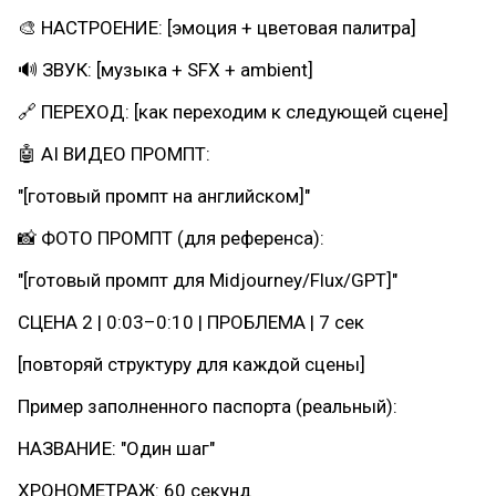
🎨 НАСТРОЕНИЕ: [эмоция + цветовая палитра]
🔊 ЗВУК: [музыка + SFX + ambient]
🔗 ПЕРЕХОД: [как переходим к следующей сцене]
🤖 AI ВИДЕО ПРОМПТ:
"[готовый промпт на английском]"
📸 ФОТО ПРОМПТ (для референса):
"[готовый промпт для Midjourney/Flux/GPT]"
СЦЕНА 2 | 0:03–0:10 | ПРОБЛЕМА | 7 сек
[повторяй структуру для каждой сцены]
Пример заполненного паспорта (реальный):
НАЗВАНИЕ: "Один шаг"
ХРОНОМЕТРАЖ: 60 секунд