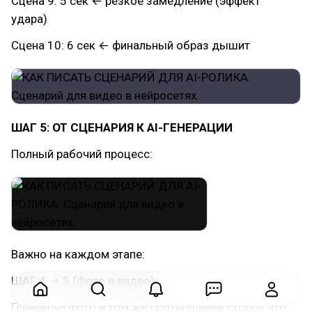
Сцена 9: 5 сек ← резкое замедление (эффект
удара)
Сцена 10: 6 сек ← финальный образ дышит
ШАГ 5: ОТ СЦЕНАРИЯ К AI-ГЕНЕРАЦИИ
Полный рабочий процесс:
Важно на каждом этапе:
ШАГ 4 → 5 (Фото в видео):
Генерируй фото в том же соотношении сторон что