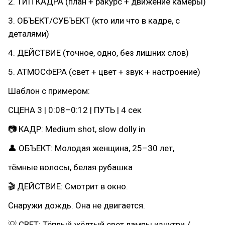
2. ТИП КАДРА (план + ракурс + движение камеры)
3. ОБЪЕКТ/СУБЪЕКТ (кто или что в кадре, с
деталями)
4. ДЕЙСТВИЕ (точное, одно, без лишних слов)
5. АТМОСФЕРА (свет + цвет + звук + настроение)
Шаблон с примером:
СЦЕНА 3 | 0:08–0:12 | ПУТЬ | 4 сек
📷 КАДР: Medium shot, slow dolly in
👤 ОБЪЕКТ: Молодая женщина, 25–30 лет,
тёмные волосы, белая рубашка
🎬 ДЕЙСТВИЕ: Смотрит в окно.
Снаружи дождь. Она не двигается.
💡 СВЕТ: Тёплый жёлтый свет лампы изнутри /