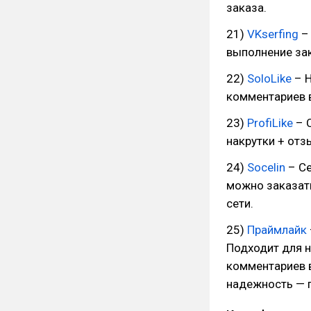
заказа.
21)
VKserfing
– 
выполнение зак
22)
SoloLike
– Н
комментариев в
23)
ProfiLike
– С
накрутки + отз
24)
Socelin
– Се
можно заказать
сети.
25)
Праймлайк
Подходит для н
комментариев в
надежность — г