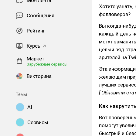
Моя лента
Хотите узнать,
фолловеров?
Сообщения
Вы когда-нибу
Рейтинг
каждый день на
могут заманить
Курсы
целый ряд стра
зрителей на Tw
Маркет
Зарубежные сервисы
Эта информация
Викторина
желающим приу
лучших сервисо
[ Обновили стат
Темы
Как накрутить
AI
Вот проверенны
Сервисы
помогут увели
быстрый и без