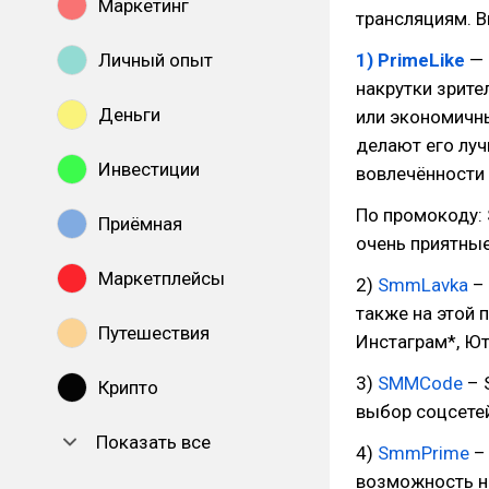
Маркетинг
трансляциям. 
Личный опыт
1) PrimeLike
— 
накрутки зрите
Деньги
или экономичны
делают его лу
Инвестиции
вовлечённости 
По промокоду: 
Приёмная
очень приятные
Маркетплейсы
2)
SmmLavka
– 
также на этой 
Путешествия
Инстаграм*, Ют
3)
SMMCode
– 
Крипто
выбор соцсете
Показать все
4)
SmmPrime
– 
возможность н