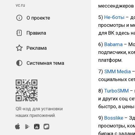
vc.ru
мессенджеров 
5)
Не-боты
– до
О проекте
просмотры и мн
Правила
для ВК здесь н
6)
Babama
– Мо
Реклама
подписчики, ко
платформ.
Системная тема
7)
SMM Media
–
социальных сет
8)
TurboSMM
– 
и других соц с
быстро, а цены
QR-код для установки
наших приложений.
9)
Bosslike
– Зд
просмотры, ком
биржа с задани