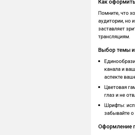
Как оформить
Помните, что х
аудитории, но 
заставляет зр
трансляциям.
Выбор темы и
Единообрази
канала и ва
аспекте ваше
Цветовая га
глаз и не от
Шрифты: исп
забывайте о 
Оформление п