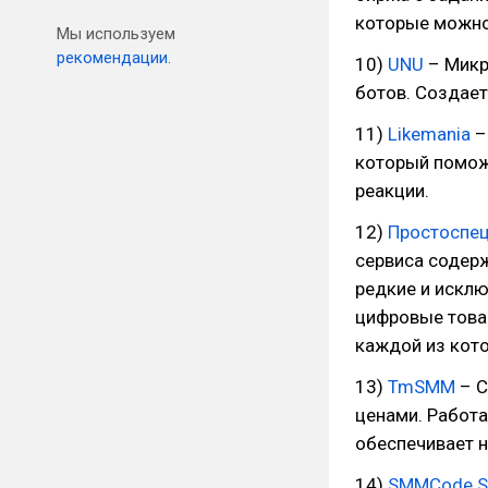
которые можно 
Мы используем
рекомендации.
10)
UNU
– Микр
ботов. Создает
11)
Likemania
–
который поможе
реакции.
12)
Простоспе
сервиса содерж
редкие и искл
цифровые товар
каждой из кото
13)
TmSMM
– С
ценами. Работа
обеспечивает н
14)
SMMCode S