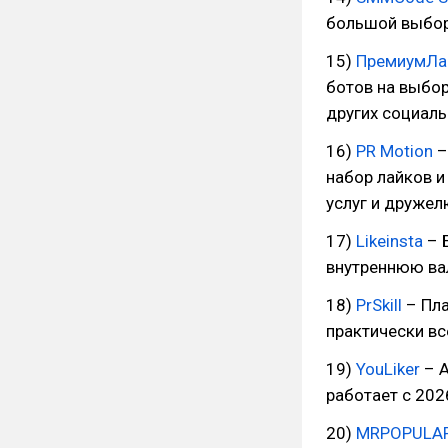
большой выбор
15)
ПремиумЛа
ботов на выбор
других социаль
16)
PR Motion
–
набор лайков 
услуг и друже
17)
Likeinsta
– 
внутреннюю вал
18)
PrSkill
– Пла
практически вс
19)
YouLiker
– А
работает с 202
20)
MRPOPULA