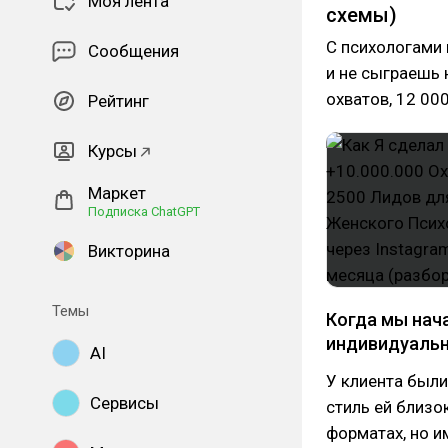
Моя лента
схемы)
С психологами 
Сообщения
и не сыграешь 
охватов, 12 00
Рейтинг
Курсы
Маркет
Подписка ChatGPT
Викторина
Темы
Когда мы нач
индивидуальн
AI
У клиента были
Сервисы
стиль ей близо
форматах, но и