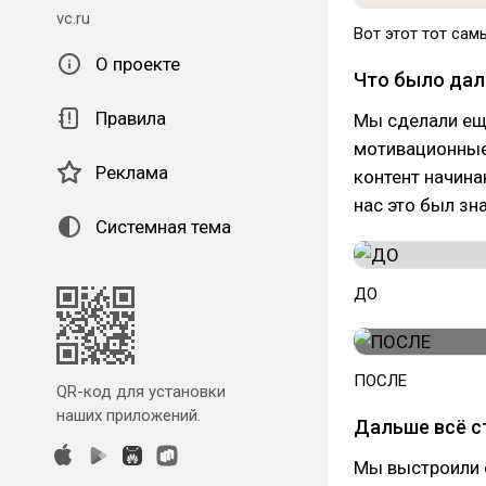
vc.ru
Вот этот тот самы
О проекте
Что было да
Правила
Мы сделали ещё
мотивационные 
Реклама
контент начина
нас это был зна
Системная тема
ДО
ПОСЛЕ
QR-код для установки
наших приложений.
Дальше всё с
Мы выстроили 