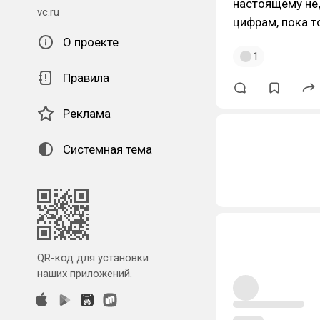
настоящему нед
vc.ru
цифрам, пока т
О проекте
1
Правила
Реклама
Системная тема
QR-код для установки
наших приложений.