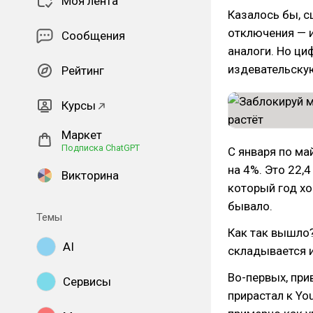
Моя лента
Казалось бы, с
отключения — и
Сообщения
аналоги. Но ци
издевательску
Рейтинг
Курсы
Маркет
Подписка ChatGPT
С января по ма
на 4%. Это 22,
Викторина
который год хор
бывало.
Темы
Как так вышло?
AI
складывается и
Во-первых, при
Сервисы
прирастал к Yo