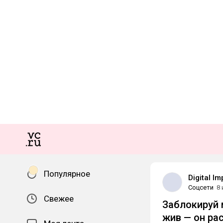
Популярное
Digital I
Соцсети
8
Свежее
Заблокируй 
жив — он ра