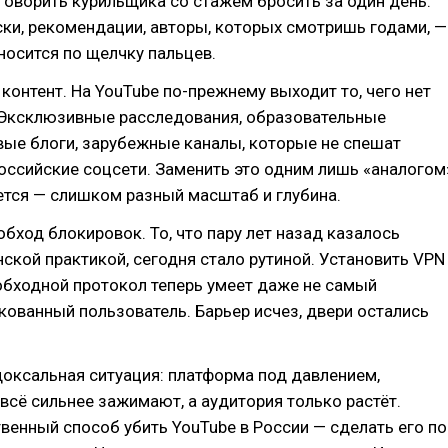
говорить курильщика со стажем бросить за один день.
ски, рекомендации, авторы, которых смотришь годами, —
еносится по щелчку пальцев.
 контент. На YouTube по-прежнему выходит то, чего нет
 Эксклюзивные расследования, образовательные
вые блоги, зарубежные каналы, которые не спешат
оссийские соцсети. Заменить это одним лишь «аналогом
ется — слишком разный масштаб и глубина.
 обход блокировок. То, что пару лет назад казалось
кой практикой, сегодня стало рутиной. Установить VPN
обходной протокол теперь умеет даже не самый
кованный пользователь. Барьер исчез, двери остались
доксальная ситуация: платформа под давлением,
всё сильнее зажимают, а аудитория только растёт.
венный способ убить YouTube в России — сделать его по