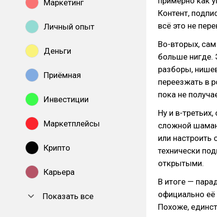
примерно как у
Маркетинг
Контент, подпи
всё это не пер
Личный опыт
Во-вторых, сам
Деньги
больше нигде.
разборы, нише
Приёмная
переезжать в р
пока не получа
Инвестиции
Ну и в-третьих,
Маркетплейсы
сложной шаманс
или настроить 
Крипто
технически под
открытыми.
Карьера
В итоге — пара
официально её 
Показать все
Похоже, единст