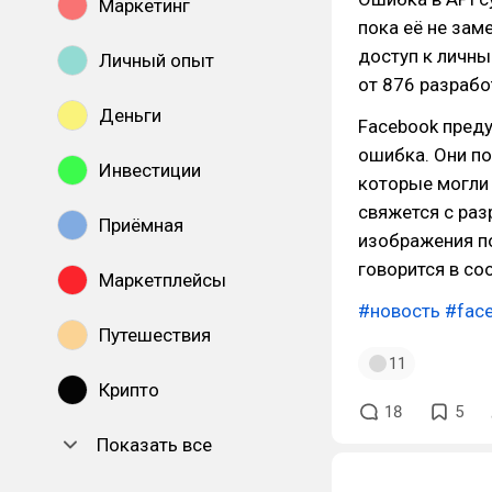
Маркетинг
пока её не зам
доступ к личн
Личный опыт
от 876 разрабо
Деньги
Facebook преду
ошибка. Они по
Инвестиции
которые могли 
свяжется с ра
Приёмная
изображения по
говорится в со
Маркетплейсы
#новость
#fac
Путешествия
11
Крипто
18
5
Показать все