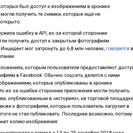
которых был доступ к изображениям в хронике
 могли получить те снимки, которые ещё не
 открыто.
ужила ошибку в API, из-за которой сторонние
гли получить доступ к закрытым фотографиям
 Инцидент мог затронуть до 6,8 млн человек,
говорится
пании.
иложениях, которым пользователи предоставляют досту
афиям в Facebook. Обычно соцсеть делится с ними
зображениями, которые опубликованы в хронике
Но из-за ошибки сторонние приложения могли получить
ам, опубликованным в «историях», на торговой площадк
 также к фотографиям, которые пользователь загрузил в
 итоге не стал публиковать. Последнее возможно, потому
анит копию изображения.
уществовала в период с 13 по 25 сентября 2018 года,