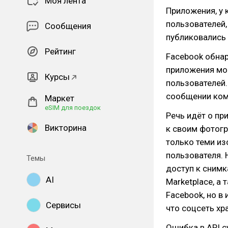
Моя лента
Приложения, у 
пользователей,
Сообщения
публиковались
Рейтинг
Facebook обнар
приложения мо
Курсы
пользователей.
сообщении ком
Маркет
eSIM для поездок
Речь идёт о пр
Викторина
к своим фотогр
только теми и
пользователя. 
Темы
доступ к снимк
AI
Marketplace, а
Facebook, но в
Сервисы
что соцсеть хр
Ошибка в API с