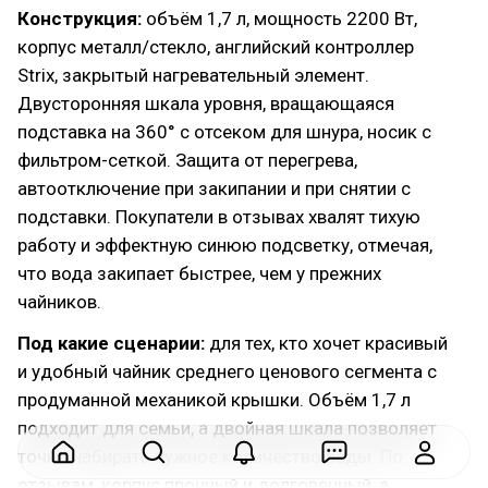
Конструкция:
объём 1,7 л, мощность 2200 Вт,
корпус металл/стекло, английский контроллер
Strix, закрытый нагревательный элемент.
Двусторонняя шкала уровня, вращающаяся
подставка на 360° с отсеком для шнура, носик с
фильтром-сеткой. Защита от перегрева,
автоотключение при закипании и при снятии с
подставки. Покупатели в отзывах хвалят тихую
работу и эффектную синюю подсветку, отмечая,
что вода закипает быстрее, чем у прежних
чайников.
Под какие сценарии:
для тех, кто хочет красивый
и удобный чайник среднего ценового сегмента с
продуманной механикой крышки. Объём 1,7 л
подходит для семьи, а двойная шкала позволяет
точно набирать нужное количество воды. По
отзывам, корпус прочный и долговечный, а