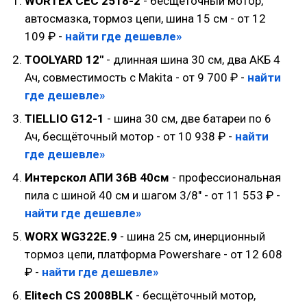
WORTEX CEC 2518-2
- бесщёточный мотор,
автосмазка, тормоз цепи, шина 15 см - от 12
109 ₽ -
найти где дешевле»
TOOLYARD 12"
- длинная шина 30 см, два АКБ 4
Ач, совместимость с Makita - от 9 700 ₽ -
найти
где дешевле»
TIELLIO G12-1
- шина 30 см, две батареи по 6
Ач, бесщёточный мотор - от 10 938 ₽ -
найти
где дешевле»
Интерскол АПИ 36В 40см
- профессиональная
пила с шиной 40 см и шагом 3/8" - от 11 553 ₽ -
найти где дешевле»
WORX WG322E.9
- шина 25 см, инерционный
тормоз цепи, платформа Powershare - от 12 608
₽ -
найти где дешевле»
Elitech CS 2008BLK
- бесщёточный мотор,