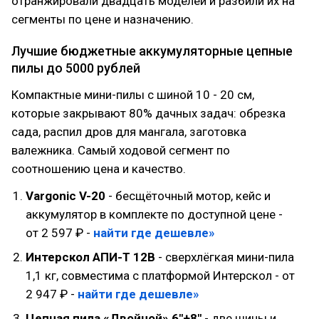
отранжировали двадцать моделей и разбили их на
сегменты по цене и назначению.
Лучшие бюджетные аккумуляторные цепные
пилы до 5000 рублей
Компактные мини-пилы с шиной 10 - 20 см,
которые закрывают 80% дачных задач: обрезка
сада, распил дров для мангала, заготовка
валежника. Самый ходовой сегмент по
соотношению цена и качество.
Vargonic V-20
- бесщёточный мотор, кейс и
аккумулятор в комплекте по доступной цене -
от 2 597 ₽ -
найти где дешевле»
Интерскол АПИ-Т 12В
- сверхлёгкая мини-пила
1,1 кг, совместима с платформой Интерскол - от
2 947 ₽ -
найти где дешевле»
Цепная пила «Двойной» 6"+8"
- две шины и