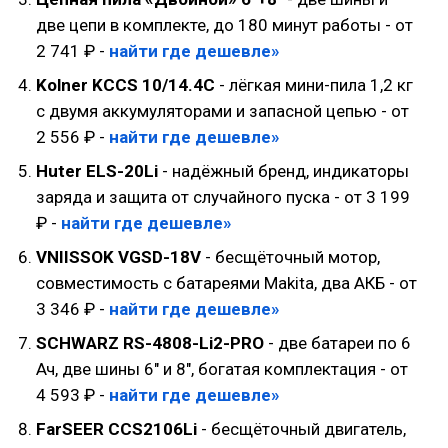
две цепи в комплекте, до 180 минут работы - от
2 741 ₽ -
найти где дешевле»
Kolner KCCS 10/14.4C
- лёгкая мини-пила 1,2 кг
с двумя аккумуляторами и запасной цепью - от
2 556 ₽ -
найти где дешевле»
Huter ELS-20Li
- надёжный бренд, индикаторы
заряда и защита от случайного пуска - от 3 199
₽ -
найти где дешевле»
VNIISSOK VGSD-18V
- бесщёточный мотор,
совместимость с батареями Makita, два АКБ - от
3 346 ₽ -
найти где дешевле»
SCHWARZ RS-4808-Li2-PRO
- две батареи по 6
Ач, две шины 6" и 8", богатая комплектация - от
4 593 ₽ -
найти где дешевле»
FarSEER CCS2106Li
- бесщёточный двигатель,