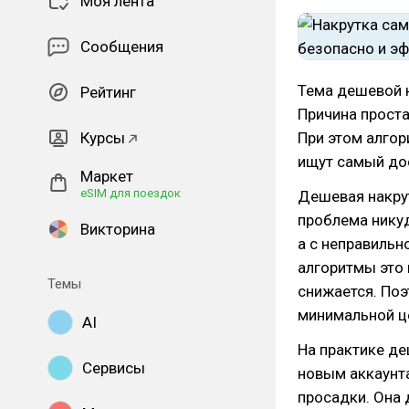
Моя лента
Сообщения
Тема дешевой н
Рейтинг
Причина проста
Курсы
При этом алгор
ищут самый дос
Маркет
eSIM для поездок
Дешевая накру
проблема никуд
Викторина
а с неправильн
алгоритмы это 
Темы
снижается. Поэ
минимальной це
AI
На практике де
Сервисы
новым аккаунта
просадки. Она 