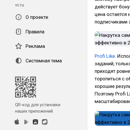
vc.ru
действует бону
цена остается 
О проекте
подписчиками э
Правила
Реклама
Profi Like
. Испо
Системная тема
заданий, тольк
приходят ровне
торопиться с о
хорошие резуль
Поэтому Profi 
масштабирова
QR-код для установки
наших приложений.