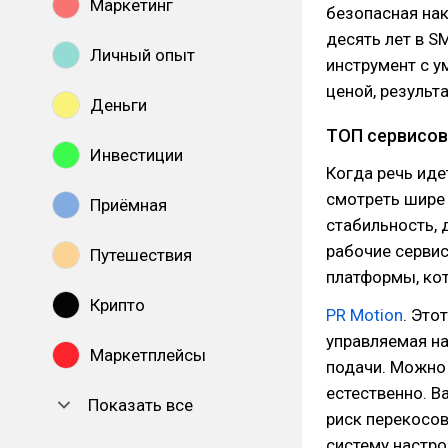
Маркетинг
безопасная нак
десять лет в S
Личный опыт
инструмент с у
ценой, результ
Деньги
ТОП сервисов
Инвестиции
Когда речь иде
смотреть шире 
Приёмная
стабильность, 
рабочие сервис
Путешествия
платформы, кот
Крипто
PR Motion
. Это
управляемая на
Маркетплейсы
подачи. Можно 
естественно. В
Показать все
риск перекосов
систему настро