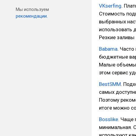
VKserfing
. Пла
Мы используем
Стоимость подп
рекомендации.
выбранных нас
использовать д
Резкие заливы
Babama
. Часто
бюджетные вар
Малые объемы 
этом сервис уд
BestSMM
. Под
самых доступны
Поэтому рекоме
итоге можно со
Bosslike
. Чаще
минимальная. О
используют как