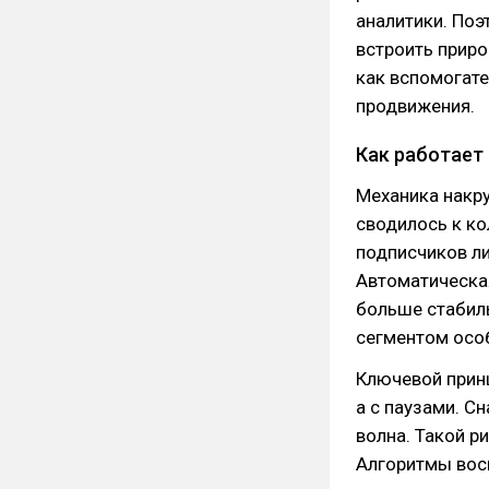
аналитики. Поэ
встроить приро
как вспомогате
продвижения.
Как работает
Механика накру
сводилось к ко
подписчиков ли
Автоматическа
больше стабил
сегментом осо
Ключевой принц
а с паузами. С
волна. Такой р
Алгоритмы восп