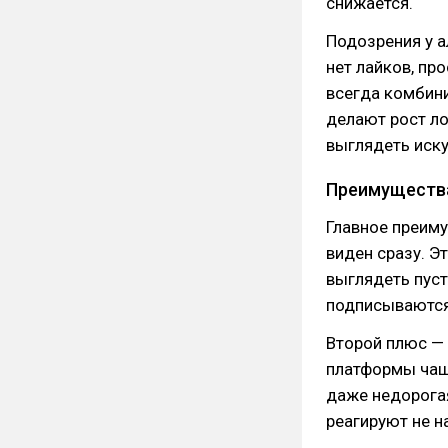
снижается.
Подозрения у а
нет лайков, пр
всегда комбин
делают рост ло
выглядеть иску
Преимущества
Главное преиму
виден сразу. Э
выглядеть пуст
подписываются
Второй плюс — 
платформы чаще
даже недорогая
реагируют не на