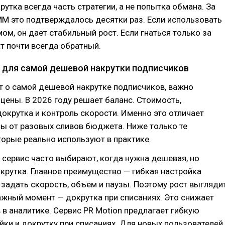
рутка всегда часть стратегии, а не попытка обмана. За
MM это подтверждалось десятки раз. Если использовать
мом, он дает стабильный рост. Если гнаться только за
ат почти всегда обратный.
 для самой дешевой накрутки подписчиков
т о самой дешевой накрутке подписчиков, важно
цены. В 2026 году решает баланс. Стоимость,
докрутка и контроль скорости. Именно это отличает
ы от разовых сливов бюджета. Ниже только те
орые реально используют в практике.
т сервис часто выбирают, когда нужна дешевая, но
крутка. Главное преимущество — гибкая настройка
задать скорость, объем и паузы. Поэтому рост выгляди
ажный момент — докрутка при списаниях. Это снижает
 в аналитике. Сервис PR Motion предлагает гибкую
йки и докрутку при списаниях. Для новых пользователей