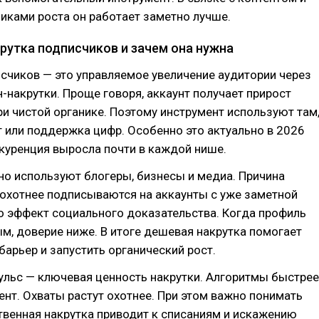
иками роста он работает заметно лучше.
рутка подписчиков и зачем она нужна
счиков — это управляемое увеличение аудитории через
-накрутки. Проще говоря, аккаунт получает прирост
ри чистой органике. Поэтому инструмент используют там
т или поддержка цифр. Особенно это актуально в 2026
нкуренция выросла почти в каждой нише.
но используют блогеры, бизнесы и медиа. Причина
охотнее подписываются на аккаунты с уже заметной
о эффект социального доказательства. Когда профиль
м, доверие ниже. В итоге дешевая накрутка помогает
барьер и запустить органический рост.
ульс — ключевая ценность накрутки. Алгоритмы быстрее
ент. Охваты растут охотнее. При этом важно понимать
твенная накрутка приводит к списаниям и искажению