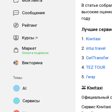
Моя лента
В статье собра
высокие оценк
Сообщения
году.
Рейтинг
Лучшие серви
Курсы
1.
Kiwitaxi
Маркет
2.
intui.travel
Оплата подписок
3.
GetTransfer
Викторина
4.
TEZ TOUR
5.
i'way
Темы
🚕 Kiwitaxi
AI
Официальный с
Сервисы
Сервис Kiwitax