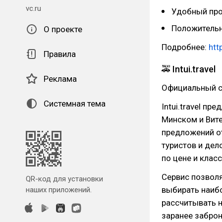
vc.ru
Удобный про
Положительн
О проекте
Подробнее:
htt
Правила
🚕 Intui.travel
Реклама
Официальный с
Системная тема
Intui.travel п
Минском и Вит
предложений о
туристов и дел
по цене и клас
Сервис позвол
QR-код для установки
выбирать наибо
наших приложений.
рассчитывать н
заранее забро