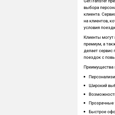
GetTransfer пр
выбора персон
клиента. Серви
на клиентов, к
условия поездк
Клиенты могут
премиум, а так
делает сервис 
поездок с пов
Преимущества 
Персонализи
Широкий выб
Возможность
Прозрачные 
Быстрое офо