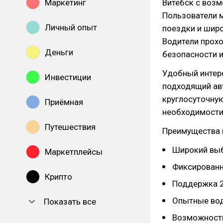
Маркетинг
Витебск с воз
Пользователи 
Личный опыт
поездки и шир
Водители прохо
Деньги
безопасности и
Удобный интерф
Инвестиции
подходящий ав
круглосуточну
Приёмная
необходимости,
Путешествия
Преимущества 
Широкий выб
Маркетплейсы
Фиксированн
Крипто
Поддержка 2
Опытные вод
Показать все
Возможность