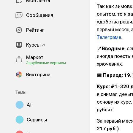
Моя лента
Так как зимов
опытом, то я з
Сообщения
удобства решил
первый месяц 
Рейтинг
Телеграме
.
Курсы
📍
Вводные
: с
иногда поесть 
Маркет
Зарубежные сервисы
хрючевнях.
Викторина
📅 Период: 19.
Курс: ₽1=320 
Темы
я снимал деньг
основу их курс
AI
рублях.
Сервисы
За первый мес
217 руб.):