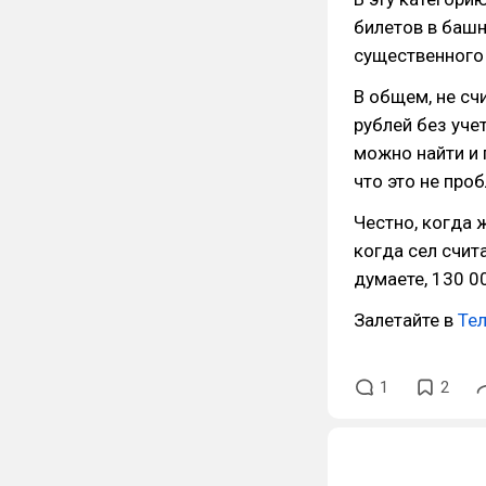
билетов в башн
существенного 
В общем, не сч
рублей без уче
можно найти и 
что это не про
Честно, когда ж
когда сел счит
думаете, 130 0
Залетайте в
Те
1
2