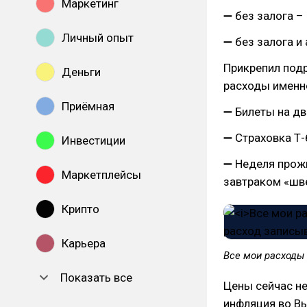
Маркетинг
➖ без залога –
Личный опыт
➖ без залога и
Прикрепил подр
Деньги
расходы именно
Приёмная
➖ Билеты на дв
➖ Страховка Т-
Инвестиции
➖ Неделя прожи
Маркетплейсы
завтраком «шве
Крипто
Карьера
Все мои расходы 
Показать все
Цены сейчас не
инфляция во Вь