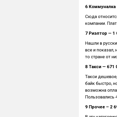
6 Коммуналка (
Сюда относится
компании. Плат
7 Риэлтор — 1 
Нашли в русски
все и показал, 
то стране от ни
8 Такси — 671 
Такси дешевое,
байк быстро, н
возможна оплат
Пользовались 4
9 Прочее – 2 6
В эту категори