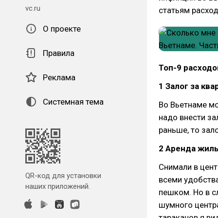
vc.ru
статьям расход
О проекте
Правила
Топ-9 расходо
Реклама
1 Залог за ква
Системная тема
Во Вьетнаме мо
надо внести за
раньше, то зало
2 Аренда жилья
Снимали в цент
QR-код для установки
всеми удобства
наших приложений.
пешком. Но в с
шумного центра
тараканов я ви