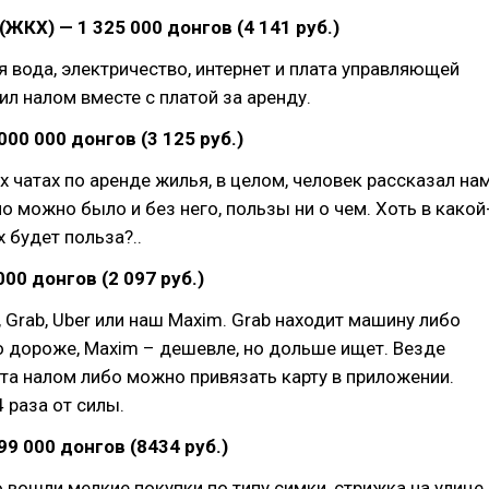
ЖКХ) — 1 325 000 донгов (4 141 руб.)
 вода, электричество, интернет и плата управляющей
ил налом вместе с платой за аренду.
000 000 донгов (3 125 руб.)
х чатах по аренде жилья, в целом, человек рассказал на
но можно было и без него, пользы ни о чем. Хоть в какой
х будет польза?..
000 донгов (2 097 руб.)
 Grab, Uber или наш Maxim. Grab находит машину либо
о дороже, Maxim – дешевле, но дольше ищет. Везде
а налом либо можно привязать карту в приложении.
 раза от силы.
99 000 донгов (8434 руб.)
ю вошли мелкие покупки по типу симки, стрижка на улице,