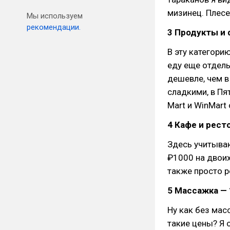
мизинец. Плесе
Мы используем
рекомендации.
3 Продукты и 
В эту категори
еду еще отдель
дешевле, чем в
сладкими, в Пя
Mart и WinMart
4 Кафе и ресто
Здесь учитыва
₽1000 на двоих
также просто р
5 Массажка — 1
Ну как без мас
такие цены? Я 