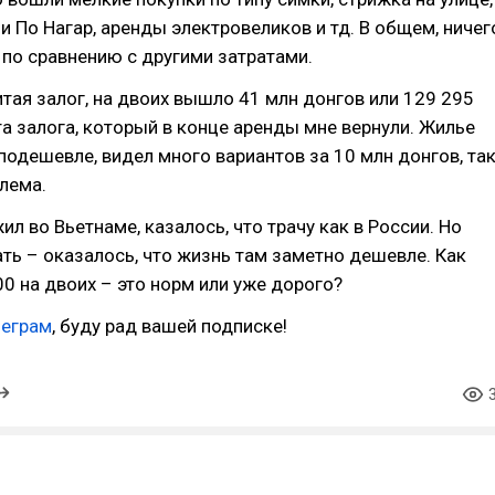
и По Нагар, аренды электровеликов и тд. В общем, ничег
по сравнению с другими затратами.
итая залог, на двоих вышло 41 млн донгов или 129 295
та залога, который в конце аренды мне вернули. Жилье
подешевле, видел много вариантов за 10 млн донгов, та
блема.
ил во Вьетнаме, казалось, что трачу как в России. Но
ать – оказалось, что жизнь там заметно дешевле. Как
00 на двоих – это норм или уже дорого?
леграм
, буду рад вашей подписке!