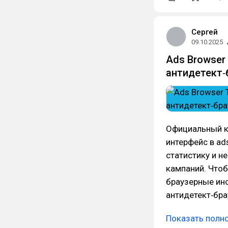
Сергей
09.10.2025
Ads Browser
антидетект‑
Официальный ка
интерфейс в ad
статистику и н
кампаний. Чтоб
браузерные ин
антидетект‑бр
Показать полн