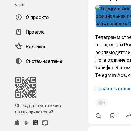
vc.ru
О проекте
Правила
Телеграмм стре
площадок в Рос
Реклама
рекламодатели 
Но, в отличие 
Системная тема
тарифы. В этом
Telegram Ads, 
Показать полн
1
QR-код для установки
наших приложений.
2