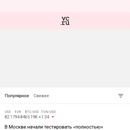
Популярное
Свежее
USD
EUR
BTC
/USD
TON
/USD
82.17
94.84
65.19K
1.34
В Москве начали тестировать «полностью»