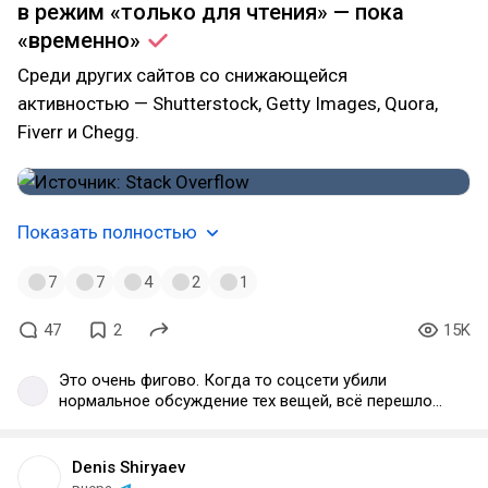
в режим «только для чтения» — пока
«временно»
Среди других сайтов со снижающейся
активностью — Shutterstock, Getty Images, Quora,
Fiverr и Chegg.
Показать полностью
7
7
4
2
1
47
2
15K
Это очень фигово. Когда то соцсети убили
нормальное обсуждение тех вещей, всё перешло
в чаты где решения умирали. Теперь просто
смерить стэкоферфлоу, где теперь искать и
обсуждать... ИИ знает не всё
Denis Shiryaev