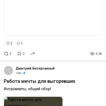
3
1
3
2
6.5K
Дмитрий Бескромный
14м
Работа мечты для выгоревших
Интроверты, общий сбор!