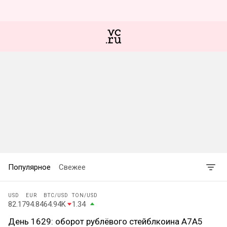
Популярное
Свежее
USD
EUR
BTC
/USD
TON
/USD
82.17
94.84
64.94K
1.34
День 1629: оборот рублёвого стейблкоина А7А5