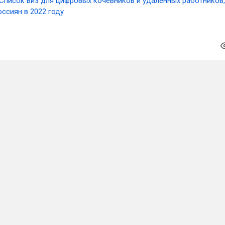
Список виз для цифровых кочевников и удаленных работников,
ссиян в 2022 году