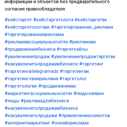
информации и объектов без предварительного
согласия правообладателя.
#кейстаргет
#кейстаргетолога
#кейстаргетвк
#кейстаргетологавк
#таргетированная_реклама
#таргетированнаяреклама
#рекламавсоциальныхсетях
#рекламавк
#продвижениебизнеса
#таргеткейсы
#увеличениепродаж
#увеличениепродажтаргетвк
#какувеличитьпродаживбизнесе
#таргетинг
#таргетингвtelegramads
#таргетингвк
#таргетинговаяреклама
#таргетолог
#таргетологвк
#продвижениевк
#маркетингвсоциальныхсетях
#лидызаявки
#лиды
#рекламадлябизнеса
#какувеличитьпродаживбизнесе
#какувеличитьпродажи
#привлечениеклиентов
#интернетмаркетинг
#онлайнреклама