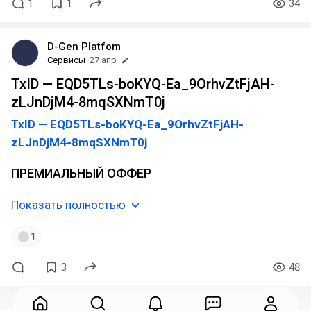
1
1
34
D-Gen Platfom
Сервисы
27 апр
TxID — EQD5TLs-boKYQ-Ea_9OrhvZtFjAH-
zLJnDjM4-8mqSXNmT0j
TxID — EQD5TLs-boKYQ-Ea_9OrhvZtFjAH-
zLJnDjM4-8mqSXNmT0j
ПРЕМИАЛЬНЫЙ ОФФЕР
Показать полностью
1
3
48