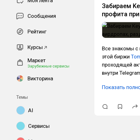
Моя лента
Забираем Ke
профита при 
Сообщения
Рейтинг
Курсы
Все знакомы с 
этой биржи
Tom
Маркет
проходящей ак
Зарубежные сервисы
внутри Telegra
Викторина
Показать полн
Темы
AI
Сервисы