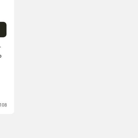
т
о
108