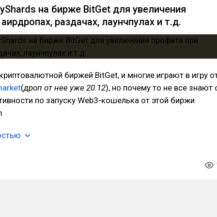
yShards на бирже BitGet для увеличения
аирдропах, раздачах, лаунчпулах и т.д.
криптовалютной биржей BitGet, и многие играют в игру о
arket
(
дроп от нее уже 20.12
), но почему то не все знают 
тивности по запуску Web3-кошелька от этой биржи
m
остью