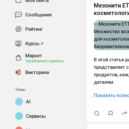
Моя лента
Мезонити E
косметологи
Сообщения
Рейтинг
Курсы
Маркет
В этой статье 
Зарубежные сервисы
представляет 
Викторина
продуктов, ка
деталям.
Темы
Показать полн
AI
Сервисы