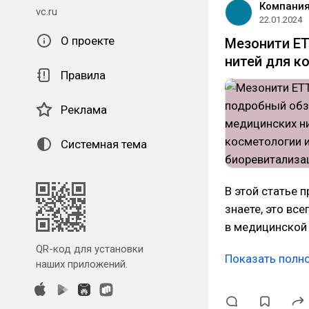
Компания
vc.ru
22.01.2024
О проекте
Мезонити ET
нитей для к
Правила
Реклама
Системная тема
В этой статье 
знаете, это вс
в медицинской 
QR-код для установки
Показать полн
наших приложений.