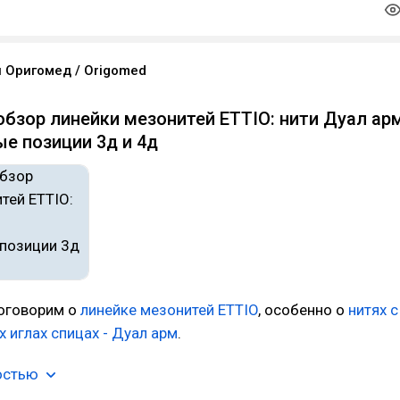
 Оригомед / Origomed
бзор линейки мезонитей ETTIO: нити Дуал арм
е позиции 3д и 4д
поговорим о
линейке мезонитей ETTIO
, особенно о
нитях с
х иглах спицах - Дуал арм
.
остью