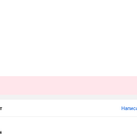
т
Напис