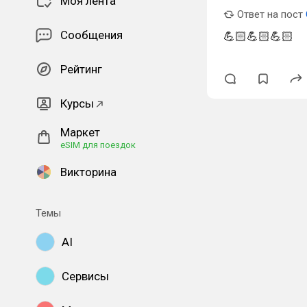
Моя лента
Ответ на пост
Сообщения
💪🏻💪🏻💪🏻
Рейтинг
Курсы
Маркет
eSIM для поездок
Викторина
Темы
AI
Сервисы